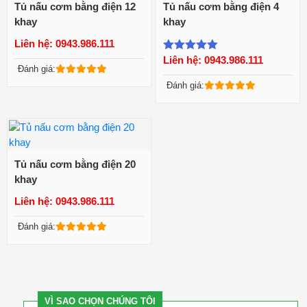
Tủ nấu cơm bằng điện 12
Tủ nấu cơm bằng điện 4
khay
khay
Liên hệ: 0943.986.111
Xem chi tiết
Xem chi tiết
Liên hệ: 0943.986.111
Được xếp
Đánh giá:
hạng
5.00
5
Đánh giá:
sao
Tủ nấu cơm bằng điện 20
khay
Liên hệ: 0943.986.111
Xem chi tiết
Đánh giá:
VÌ SAO CHỌN CHÚNG TÔI