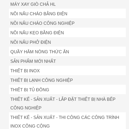
MÁY XAY GIÒ CHẢ HL
NỒI NẤU CHÁO BẰNG ĐIỆN
NỒI NẤU CHÁO CÔNG NGHIỆP
NỒI NẤU KẸO BẰNG ĐIỆN
NỒI NẤU PHỞ ĐIỆN
QUẦY HÂM NÓNG THỨC ĂN
SẢN PHẨM MỚI NHẤT
THIẾT BỊ INOX
THIẾT BỊ LẠNH CÔNG NGHIỆP
THIẾT BỊ TỦ ĐÔNG
THIẾT KẾ - SẢN XUẤT - LẮP ĐẶT THIẾT BỊ NHÀ BẾP
CÔNG NGHIỆP
THIẾT KẾ - SẢN XUẤT - THI CÔNG CÁC CÔNG TRÌNH
INOX CÔNG CỘNG