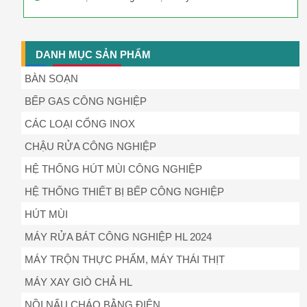
DANH MỤC SẢN PHẨM
BÀN SOẠN
BẾP GAS CÔNG NGHIỆP
CÁC LOẠI CỔNG INOX
CHẬU RỬA CÔNG NGHIỆP
HỆ THỐNG HÚT MÙI CÔNG NGHIỆP
HỆ THỐNG THIẾT BỊ BẾP CÔNG NGHIỆP
HÚT MÙI
MÁY RỬA BÁT CÔNG NGHIỆP HL 2024
MÁY TRỘN THỰC PHẨM, MÁY THÁI THỊT
MÁY XAY GIÒ CHẢ HL
NỒI NẤU CHÁO BẰNG ĐIỆN