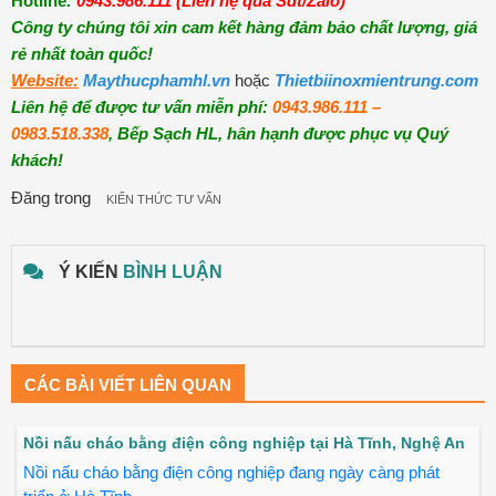
Hotline
:
0943.986.111 (Liên hệ qua Sđt/Zalo)
Công ty chúng tôi xin cam kết hàng đảm bảo chất lượng, giá
rẻ nhất toàn quốc!
Website:
Maythucphamhl.vn
hoặc
Thietbiinoxmientrung.com
Liên hệ để được tư vấn miễn phí:
0943.986.111 –
0983.518.338
, Bếp Sạch HL, hân hạnh được phục vụ Quý
khách!
Đăng trong
KIẾN THỨC TƯ VẤN
Ý KIẾN
BÌNH LUẬN
CÁC BÀI VIẾT LIÊN QUAN
Nồi nấu cháo bằng điện công nghiệp tại Hà Tĩnh, Nghệ An
Nồi nấu cháo bằng điện công nghiệp đang ngày càng phát