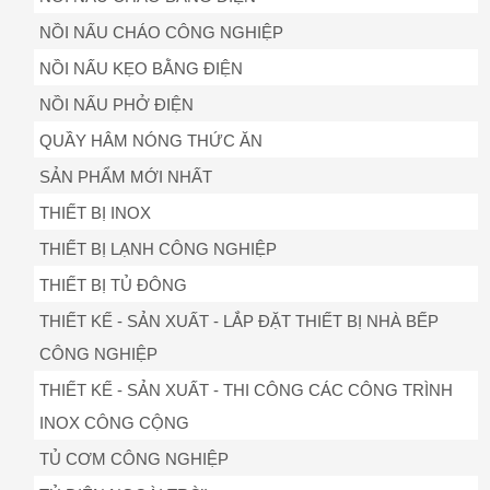
NỒI NẤU CHÁO CÔNG NGHIỆP
NỒI NẤU KẸO BẰNG ĐIỆN
NỒI NẤU PHỞ ĐIỆN
QUẦY HÂM NÓNG THỨC ĂN
SẢN PHẨM MỚI NHẤT
THIẾT BỊ INOX
THIẾT BỊ LẠNH CÔNG NGHIỆP
THIẾT BỊ TỦ ĐÔNG
THIẾT KẾ - SẢN XUẤT - LẮP ĐẶT THIẾT BỊ NHÀ BẾP
CÔNG NGHIỆP
THIẾT KẾ - SẢN XUẤT - THI CÔNG CÁC CÔNG TRÌNH
INOX CÔNG CỘNG
TỦ CƠM CÔNG NGHIỆP