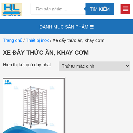
TÌM KIẾM
DANH MỤC SẢN PHẨM
Trang chủ
/
Thiết bị inox
/ Xe đẩy thức ăn, khay cơm
XE ĐẨY THỨC ĂN, KHAY CƠM
Hiển thị kết quả duy nhất