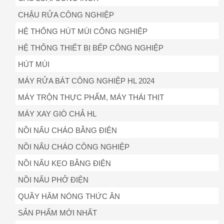
CHẬU RỬA CÔNG NGHIỆP
HỆ THỐNG HÚT MÙI CÔNG NGHIỆP
HỆ THỐNG THIẾT BỊ BẾP CÔNG NGHIỆP
HÚT MÙI
MÁY RỬA BÁT CÔNG NGHIỆP HL 2024
MÁY TRỘN THỰC PHẨM, MÁY THÁI THỊT
MÁY XAY GIÒ CHẢ HL
NỒI NẤU CHÁO BẰNG ĐIỆN
NỒI NẤU CHÁO CÔNG NGHIỆP
NỒI NẤU KẸO BẰNG ĐIỆN
NỒI NẤU PHỞ ĐIỆN
QUẦY HÂM NÓNG THỨC ĂN
SẢN PHẨM MỚI NHẤT