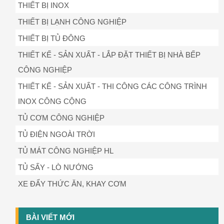
THIẾT BỊ INOX
THIẾT BỊ LẠNH CÔNG NGHIỆP
THIẾT BỊ TỦ ĐÔNG
THIẾT KẾ - SẢN XUẤT - LẮP ĐẶT THIẾT BỊ NHÀ BẾP
CÔNG NGHIỆP
THIẾT KẾ - SẢN XUẤT - THI CÔNG CÁC CÔNG TRÌNH
INOX CÔNG CỘNG
TỦ CƠM CÔNG NGHIỆP
TỦ ĐIỆN NGOÀI TRỜI
TỦ MÁT CÔNG NGHIỆP HL
TỦ SẤY - LÒ NƯỚNG
XE ĐẨY THỨC ĂN, KHAY CƠM
BÀI VIẾT MỚI