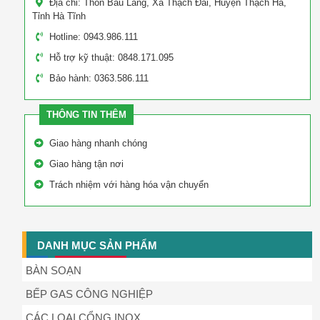
Địa chỉ: Thôn Bàu Láng, Xã Thạch Đài, Huyện Thạch Hà,
Tỉnh Hà Tĩnh
Hotline: 0943.986.111
Hỗ trợ kỹ thuật: 0848.171.095
Bảo hành: 0363.586.111
THÔNG TIN THÊM
Giao hàng nhanh chóng
Giao hàng tận nơi
Trách nhiệm với hàng hóa vận chuyển
DANH MỤC SẢN PHẨM
BÀN SOẠN
BẾP GAS CÔNG NGHIỆP
CÁC LOẠI CỔNG INOX