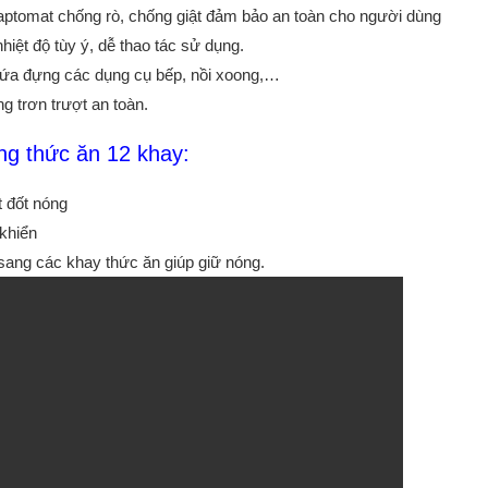
ị aptomat chống rò, chống giật đảm bảo an toàn cho người dùng
hiệt độ tùy ý, dễ thao tác sử dụng.
chứa đựng các dụng cụ bếp, nồi xoong,…
ng trơn trượt an toàn.
ng thức ăn 12 khay:
 đốt nóng
 khiển
sang các khay thức ăn giúp giữ nóng.