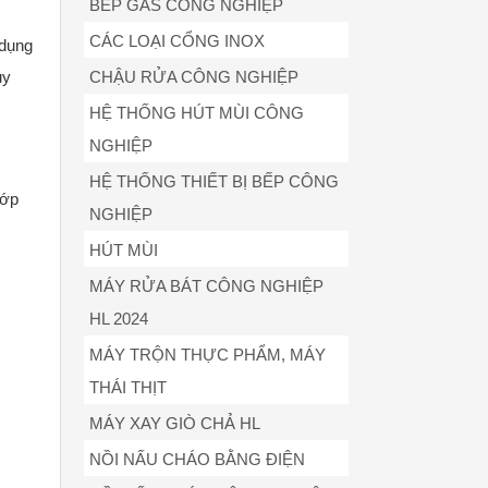
BẾP GAS CÔNG NGHIỆP
CÁC LOẠI CỔNG INOX
 dụng
CHẬU RỬA CÔNG NGHIỆP
uy
HỆ THỐNG HÚT MÙI CÔNG
NGHIỆP
HỆ THỐNG THIẾT BỊ BẾP CÔNG
lớp
NGHIỆP
HÚT MÙI
MÁY RỬA BÁT CÔNG NGHIỆP
HL 2024
MÁY TRỘN THỰC PHẨM, MÁY
THÁI THỊT
MÁY XAY GIÒ CHẢ HL
NỒI NẤU CHÁO BẰNG ĐIỆN