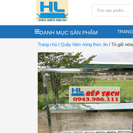
TRANG
DANH MỤC SẢN PHẨM
Trang chủ
/
Quầy hâm nóng thức ăn
/ Tủ giữ nón