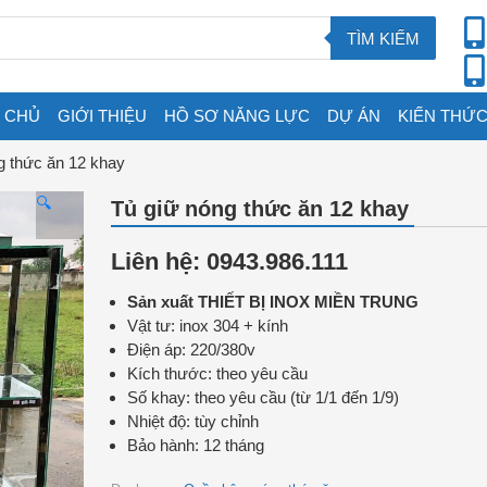
TÌM KIẾM
 CHỦ
GIỚI THIỆU
HỒ SƠ NĂNG LỰC
DỰ ÁN
KIẾN THỨC
g thức ăn 12 khay
🔍
Tủ giữ nóng thức ăn 12 khay
Liên hệ: 0943.986.111
Sản xuất THIẾT BỊ INOX MIỀN TRUNG
Vật tư: inox 304 + kính
Điện áp: 220/380v
Kích thước: theo yêu cầu
Số khay: theo yêu cầu (từ 1/1 đến 1/9)
Nhiệt độ: tùy chỉnh
Bảo hành: 12 tháng