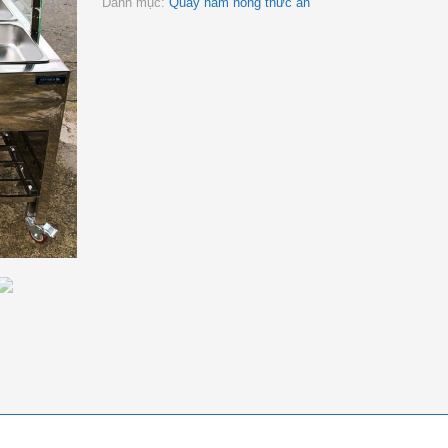
Danh mục:
Quầy hâm nóng thức ăn