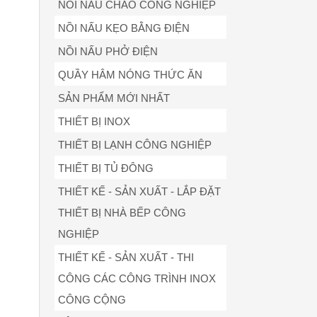
NỒI NẤU CHÁO CÔNG NGHIỆP
NỒI NẤU KẸO BẰNG ĐIỆN
NỒI NẤU PHỞ ĐIỆN
QUẦY HÂM NÓNG THỨC ĂN
SẢN PHẨM MỚI NHẤT
THIẾT BỊ INOX
THIẾT BỊ LẠNH CÔNG NGHIỆP
THIẾT BỊ TỦ ĐÔNG
THIẾT KẾ - SẢN XUẤT - LẮP ĐẶT
THIẾT BỊ NHÀ BẾP CÔNG
NGHIỆP
THIẾT KẾ - SẢN XUẤT - THI
CÔNG CÁC CÔNG TRÌNH INOX
CÔNG CỘNG