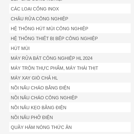
CÁC LOẠI CỔNG INOX
CHẬU RỬA CÔNG NGHIỆP
HỆ THỐNG HÚT MÙI CÔNG NGHIỆP
HỆ THỐNG THIẾT BỊ BẾP CÔNG NGHIỆP
HÚT MÙI
MÁY RỬA BÁT CÔNG NGHIỆP HL 2024
MÁY TRỘN THỰC PHẨM, MÁY THÁI THỊT
MÁY XAY GIÒ CHẢ HL
NỒI NẤU CHÁO BẰNG ĐIỆN
NỒI NẤU CHÁO CÔNG NGHIỆP
NỒI NẤU KẸO BẰNG ĐIỆN
NỒI NẤU PHỞ ĐIỆN
QUẦY HÂM NÓNG THỨC ĂN