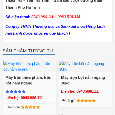
Thạch Hà – Tỉnh Hà Tĩnh _ Gầm cầu vượt đường tránh
Thành Phố Hà Tĩnh
Số điện thoại:
0943.986.111 – 0983.518.338
Công ty TNHH Thương mại và Sản xuất Inox Hồng Lĩnh
hân hạnh được phục vụ quý khách !
SẢN PHẨM TƯƠNG TỰ
Máy trộn thực phẩm, trộn
Máy trộn bột nằm ngang
bột nằm ngang
30kg
Liên hệ: 0943.986.111
Xem chi tiết
Xem chi tiết
Liên hệ: 0943.986.111
Được xếp
Đánh giá:
hạng
5.00
5
Đánh giá:
sao