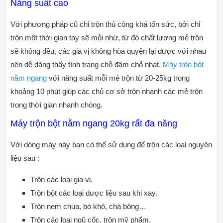
Năng suất cao
Với phương pháp cũ chỉ trộn thủ công khá tốn sức, bởi chỉ
trộn một thời gian tay sẽ mỏi nhừ, từ đó chất lượng mẻ trộn
sẽ không đều, các gia vị không hòa quyện lại được với nhau
nên dễ dàng thấy tình trạng chỗ đậm chỗ nhạt.
Máy trộn bột
nằm ngang
với năng suất mỗi mẻ trộn từ 20-25kg trong
khoảng 10 phút giúp các chủ cơ sở trộn nhanh các mẻ trộn
trong thời gian nhanh chóng.
Máy trộn bột nằm ngang 20kg rất đa năng
Với dòng máy này bạn có thể sử dụng để trộn các loại nguyên
liệu sau :
Trộn các loại gia vị.
Trộn bột các loại dược liệu sau khi xay.
Trộn nem chua, bò khô, chà bông…
Trộn các loại ngũ cốc, trộn mỹ phẩm,