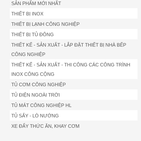
SẢN PHẨM MỚI NHẤT
THIẾT BỊ INOX
THIẾT BỊ LẠNH CÔNG NGHIỆP
THIẾT BỊ TỦ ĐÔNG
THIẾT KẾ - SẢN XUẤT - LẮP ĐẶT THIẾT BỊ NHÀ BẾP
CÔNG NGHIỆP
THIẾT KẾ - SẢN XUẤT - THI CÔNG CÁC CÔNG TRÌNH
INOX CÔNG CỘNG
TỦ CƠM CÔNG NGHIỆP
TỦ ĐIỆN NGOÀI TRỜI
TỦ MÁT CÔNG NGHIỆP HL
TỦ SẤY - LÒ NƯỚNG
XE ĐẨY THỨC ĂN, KHAY CƠM