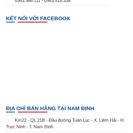
0943.986.111 - 0983.518.338
KẾT NỐI VỚI FACEBOOK
ĐỊA CHỈ BÁN HÀNG TẠI NAM ĐỊNH
Km22 - QL 21B - Đầu đường Tuân Lục - X. Liêm Hải - H.
Trực Ninh - T. Nam Định