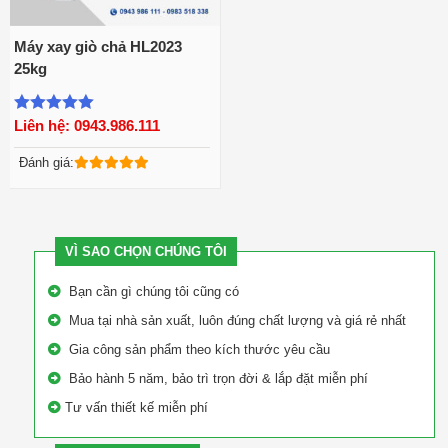
Máy xay giò chả HL2023
25kg
Xem chi tiết
Liên hệ: 0943.986.111
Được xếp
hạng
5.00
5
Đánh giá:
sao
VÌ SAO CHỌN CHÚNG TÔI
Bạn cần gì chúng tôi cũng có
Mua tại nhà sản xuất, luôn đúng chất lượng và giá rẻ nhất
Gia công sản phẩm theo kích thước yêu cầu
Bảo hành 5 năm, bảo trì trọn đời & lắp đặt miễn phí
Tư vấn thiết kế miễn phí