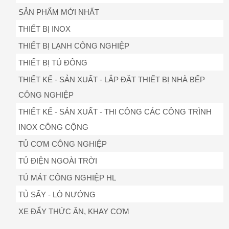
SẢN PHẨM MỚI NHẤT
THIẾT BỊ INOX
THIẾT BỊ LẠNH CÔNG NGHIỆP
THIẾT BỊ TỦ ĐÔNG
THIẾT KẾ - SẢN XUẤT - LẮP ĐẶT THIẾT BỊ NHÀ BẾP
CÔNG NGHIỆP
THIẾT KẾ - SẢN XUẤT - THI CÔNG CÁC CÔNG TRÌNH
INOX CÔNG CỘNG
TỦ CƠM CÔNG NGHIỆP
TỦ ĐIỆN NGOÀI TRỜI
TỦ MÁT CÔNG NGHIỆP HL
TỦ SẤY - LÒ NƯỚNG
XE ĐẨY THỨC ĂN, KHAY CƠM