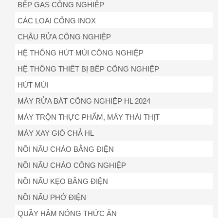
BẾP GAS CÔNG NGHIỆP
CÁC LOẠI CỔNG INOX
CHẬU RỬA CÔNG NGHIỆP
HỆ THỐNG HÚT MÙI CÔNG NGHIỆP
HỆ THỐNG THIẾT BỊ BẾP CÔNG NGHIỆP
HÚT MÙI
MÁY RỬA BÁT CÔNG NGHIỆP HL 2024
MÁY TRỘN THỰC PHẨM, MÁY THÁI THỊT
MÁY XAY GIÒ CHẢ HL
NỒI NẤU CHÁO BẰNG ĐIỆN
NỒI NẤU CHÁO CÔNG NGHIỆP
NỒI NẤU KẸO BẰNG ĐIỆN
NỒI NẤU PHỞ ĐIỆN
QUẦY HÂM NÓNG THỨC ĂN