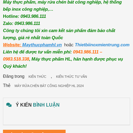
Máy thực phẩm, máy rửa chén bát công nghiệp, hệ thống
bếp inox công nghiệp,…
Hotline
: 0943.986.111
Zalo
: 0943.986.111
Công ty chúng tôi xin cam kết sản phẩm đảm bảo chất
lượng, giá rẻ nhất toàn Quốc
Website:
Maythucphamhl.vn
hoặc
Thietbiinoxmientrung.com
Liên hệ để được tư vấn miễn phí:
0943.986.111 –
0983.518.338
, Máy thực phẩm HL, hân hạnh được phục vụ
Quý khách!
Đăng trong
,
KIẾN THỨC
KIẾN THỨC TƯ VẤN
Thẻ
MÁY RỬA CHÉN BÁT CÔNG NGHIỆP HL 2024
Ý KIẾN
BÌNH LUẬN