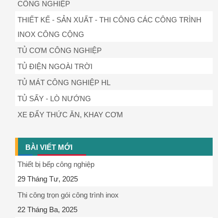
CÔNG NGHIỆP
THIẾT KẾ - SẢN XUẤT - THI CÔNG CÁC CÔNG TRÌNH
INOX CÔNG CỘNG
TỦ CƠM CÔNG NGHIỆP
TỦ ĐIỆN NGOÀI TRỜI
TỦ MÁT CÔNG NGHIỆP HL
TỦ SẤY - LÒ NƯỚNG
XE ĐẨY THỨC ĂN, KHAY CƠM
BÀI VIẾT MỚI
Thiết bị bếp công nghiệp
29 Tháng Tư, 2025
Thi công trọn gói công trình inox
22 Tháng Ba, 2025