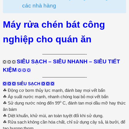
các nhà hàng
Máy rửa chén bát công
nghiệp cho quán ăn
——————————-
SIÊU SẠCH – SIÊU NHANH – SIÊU TIẾT
❎ ❎ ❎
KIỆM
❎ ❎ ❎
——————————-
❎ ❎ ❎ SIÊU SẠCH ❎ ❎ ❎
☘ Động cơ bơm thủy lực mạnh, đánh bay mọi vết bẩn
☘ Áp suất nước mạnh, nhanh chóng loại bỏ mọi vết bẩn
o
☘ Sử dụng nước nóng đến 99
C, đánh tan mọi dầu mỡ hay thức
ăn bám
☘ Diệt khuẩn, khử mùi, an toàn tuyệt đối khi sử dụng.
☘ Rửa sạch không cần hóa chất, chỉ sử dụng cây sả, lá bưởi, để
tạo hương thơm