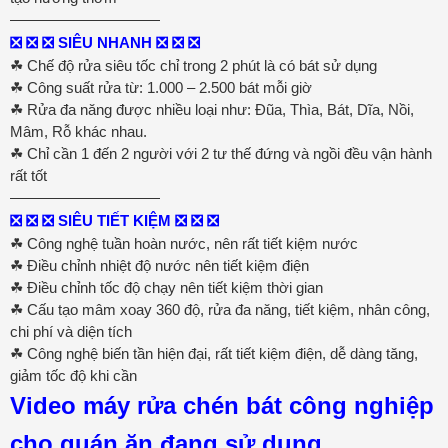
——————————
❎ ❎ ❎ SIÊU NHANH ❎ ❎ ❎
☘ Chế độ rửa siêu tốc chỉ trong 2 phút là có bát sử dụng
☘ Công suất rửa từ: 1.000 – 2.500 bát mỗi giờ
☘ Rửa đa năng được nhiều loại như: Đũa, Thìa, Bát, Dĩa, Nồi,
Mâm, Rỗ khác nhau.
☘ Chỉ cần 1 đến 2 người với 2 tư thế đứng và ngồi đều vận hành
rất tốt
——————————
❎ ❎ ❎ SIÊU TIẾT KIỆM ❎ ❎ ❎
☘ Công nghệ tuần hoàn nước, nên rất tiết kiệm nước
☘ Điều chỉnh nhiệt độ nước nên tiết kiệm điện
☘ Điều chỉnh tốc độ chạy nên tiết kiệm thời gian
☘ Cấu tạo mâm xoay 360 độ, rửa đa năng, tiết kiệm, nhân công,
chi phí và diện tích
☘ Công nghệ biến tần hiện đại, rất tiết kiệm điện, dễ dàng tăng,
giảm tốc độ khi cần
Video máy rửa chén bát công nghiệp
cho quán ăn đang sử dụng