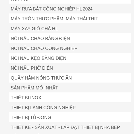
MÁY RỬA BÁT CÔNG NGHIỆP HL 2024
MÁY TRỘN THỰC PHẨM, MÁY THÁI THỊT
MÁY XAY GIÒ CHẢ HL
NỒI NẤU CHÁO BẰNG ĐIỆN
NỒI NẤU CHÁO CÔNG NGHIỆP
NỒI NẤU KẸO BẰNG ĐIỆN
NỒI NẤU PHỞ ĐIỆN
QUẦY HÂM NÓNG THỨC ĂN
SẢN PHẨM MỚI NHẤT
THIẾT BỊ INOX
THIẾT BỊ LẠNH CÔNG NGHIỆP
THIẾT BỊ TỦ ĐÔNG
THIẾT KẾ - SẢN XUẤT - LẮP ĐẶT THIẾT BỊ NHÀ BẾP