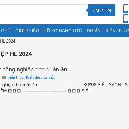
TÌM KIẾM
 CHỦ
GIỚI THIỆU
HỒ SƠ NĂNG LỰC
DỰ ÁN
KIẾN THỨC
 HL 2024
ỆP HL 2024
t công nghiệp cho quán ăn
Kiến thức
,
Kiến thức tư vấn
ghiệp cho quán ăn ------------------------------- ❎ ❎ ❎ SIÊU SẠCH - 
❎ ❎ ❎ ------------------------------- ❎ ❎ ❎ SIÊU...