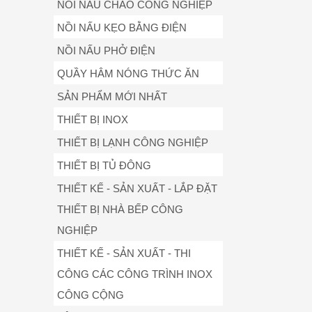
NỒI NẤU CHÁO CÔNG NGHIỆP
NỒI NẤU KẸO BẰNG ĐIỆN
NỒI NẤU PHỞ ĐIỆN
QUẦY HÂM NÓNG THỨC ĂN
SẢN PHẨM MỚI NHẤT
THIẾT BỊ INOX
THIẾT BỊ LẠNH CÔNG NGHIỆP
THIẾT BỊ TỦ ĐÔNG
THIẾT KẾ - SẢN XUẤT - LẮP ĐẶT
THIẾT BỊ NHÀ BẾP CÔNG
NGHIỆP
THIẾT KẾ - SẢN XUẤT - THI
CÔNG CÁC CÔNG TRÌNH INOX
CÔNG CỘNG