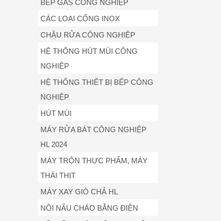
BẾP GAS CÔNG NGHIỆP
CÁC LOẠI CỔNG INOX
CHẬU RỬA CÔNG NGHIỆP
HỆ THỐNG HÚT MÙI CÔNG
NGHIỆP
HỆ THỐNG THIẾT BỊ BẾP CÔNG
NGHIỆP
HÚT MÙI
MÁY RỬA BÁT CÔNG NGHIỆP
HL 2024
MÁY TRỘN THỰC PHẨM, MÁY
THÁI THỊT
MÁY XAY GIÒ CHẢ HL
NỒI NẤU CHÁO BẰNG ĐIỆN