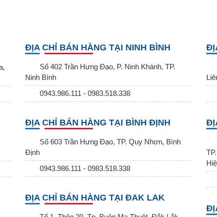
ĐỊA CHỈ BÁN HÀNG TẠI NINH BÌNH
ĐỊ
Số 402 Trần Hưng Đạo, P. Ninh Khánh, TP.
a,
Ninh Bình
Liê
0943.986.111 - 0983.518.338
ĐỊA CHỈ BÁN HÀNG TẠI BÌNH ĐỊNH
ĐỊ
Số 603 Trần Hưng Đạo, TP. Quy Nhơn, Bình
Định
TP.
Hiệ
0943.986.111 - 0983.518.338
ĐỊA CHỈ BÁN HÀNG TẠI ĐAK LAK
ĐỊ
Tổ 1, Thôn 20, Tp. Buôn Ma Thuột, Đắk Lắk