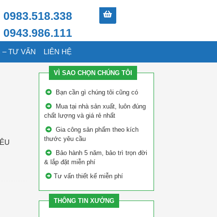
0983.518.338
0943.986.111
 – TƯ VẤN
LIÊN HỆ
VÌ SAO CHỌN CHÚNG TÔI
Bạn cần gì chúng tôi cũng có
Mua tại nhà sản xuất, luôn đúng
chất lượng và giá rẻ nhất
Gia công sản phẩm theo kích
thước yêu cầu
SIÊU
Bảo hành 5 năm, bảo trì trọn đời
& lắp đặt miễn phí
Tư vấn thiết kế miễn phí
THÔNG TIN XƯỞNG