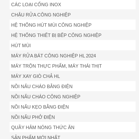
CÁC LOẠI CỔNG INOX
CHẬU RỬA CÔNG NGHIỆP
HỆ THỐNG HÚT MÙI CÔNG NGHIỆP
HỆ THỐNG THIẾT BỊ BẾP CÔNG NGHIỆP
HÚT MÙI
MÁY RỬA BÁT CÔNG NGHIỆP HL 2024
MÁY TRỘN THỰC PHẨM, MÁY THÁI THỊT
MÁY XAY GIÒ CHẢ HL
NỒI NẤU CHÁO BẰNG ĐIỆN
NỒI NẤU CHÁO CÔNG NGHIỆP
NỒI NẤU KẸO BẰNG ĐIỆN
NỒI NẤU PHỞ ĐIỆN
QUẦY HÂM NÓNG THỨC ĂN
SẢN PHẨM MỚI NHẤT