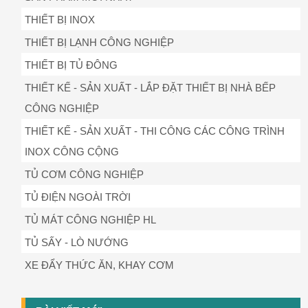
THIẾT BỊ INOX
THIẾT BỊ LẠNH CÔNG NGHIỆP
THIẾT BỊ TỦ ĐÔNG
THIẾT KẾ - SẢN XUẤT - LẮP ĐẶT THIẾT BỊ NHÀ BẾP
CÔNG NGHIỆP
THIẾT KẾ - SẢN XUẤT - THI CÔNG CÁC CÔNG TRÌNH
INOX CÔNG CỘNG
TỦ CƠM CÔNG NGHIỆP
TỦ ĐIỆN NGOÀI TRỜI
TỦ MÁT CÔNG NGHIỆP HL
TỦ SẤY - LÒ NƯỚNG
XE ĐẨY THỨC ĂN, KHAY CƠM