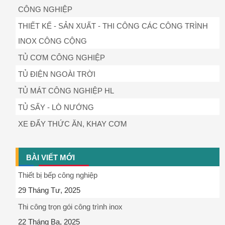
CÔNG NGHIỆP
THIẾT KẾ - SẢN XUẤT - THI CÔNG CÁC CÔNG TRÌNH
INOX CÔNG CỘNG
TỦ CƠM CÔNG NGHIỆP
TỦ ĐIỆN NGOÀI TRỜI
TỦ MÁT CÔNG NGHIỆP HL
TỦ SẤY - LÒ NƯỚNG
XE ĐẨY THỨC ĂN, KHAY CƠM
BÀI VIẾT MỚI
Thiết bị bếp công nghiệp
29 Tháng Tư, 2025
Thi công trọn gói công trình inox
22 Tháng Ba, 2025