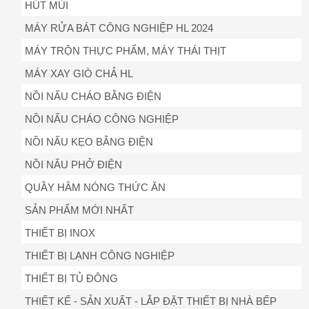
HÚT MÙI
MÁY RỬA BÁT CÔNG NGHIỆP HL 2024
MÁY TRỘN THỰC PHẨM, MÁY THÁI THỊT
MÁY XAY GIÒ CHẢ HL
NỒI NẤU CHÁO BẰNG ĐIỆN
NỒI NẤU CHÁO CÔNG NGHIỆP
NỒI NẤU KẸO BẰNG ĐIỆN
NỒI NẤU PHỞ ĐIỆN
QUẦY HÂM NÓNG THỨC ĂN
SẢN PHẨM MỚI NHẤT
THIẾT BỊ INOX
THIẾT BỊ LẠNH CÔNG NGHIỆP
THIẾT BỊ TỦ ĐÔNG
THIẾT KẾ - SẢN XUẤT - LẮP ĐẶT THIẾT BỊ NHÀ BẾP