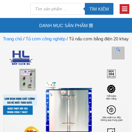
TÌM KIẾM
DANH MỤC SẢN PHẨM
Trang chủ
/
Tủ cơm công nghiệp
/ Tủ nấu cơm bằng điện 20 khay
🔍