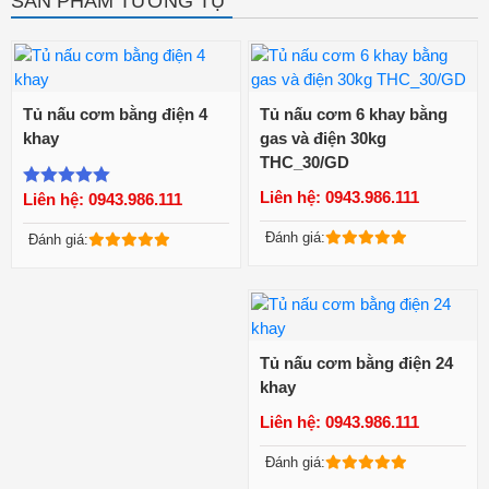
SẢN PHẨM TƯƠNG TỰ
Tủ nấu cơm bằng điện 4
Tủ nấu cơm 6 khay bằng
khay
gas và điện 30kg
THC_30/GD
Xem chi tiết
Xem chi tiết
Liên hệ: 0943.986.111
Liên hệ: 0943.986.111
Được xếp
hạng
5.00
5
Đánh giá:
Đánh giá:
sao
Tủ nấu cơm bằng điện 24
khay
Liên hệ: 0943.986.111
Xem chi tiết
Đánh giá: