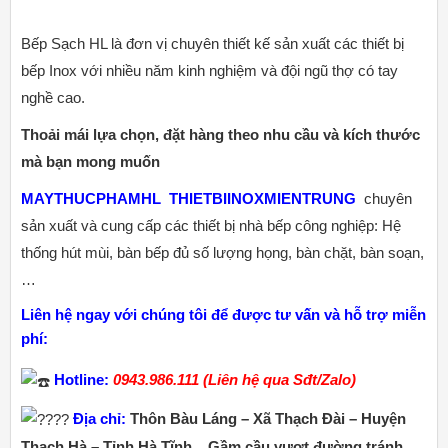
Bếp Sạch HL là đơn vị chuyên thiết kế sản xuất các thiết bị
bếp Inox với nhiều năm kinh nghiệm và đội ngũ thợ có tay
nghề cao.
Thoải mái lựa chọn, đặt hàng theo nhu cầu và kích thước
mà bạn mong muốn
MAYTHUCPHAMHL
THIETBIINOXMIENTRUNG
chuyên
sản xuất và cung cấp các thiết bị nhà bếp công nghiệp: Hệ
thống hút mùi, bàn bếp đủ số lượng họng, bàn chặt, bàn soạn,
…
Liên hệ ngay với chúng tôi để được tư vấn và hỗ trợ miễn
phí:
Hotline:
0943.986.111 (Liên hệ qua Sđt/Zalo)
Địa chỉ:
Thôn Bàu Láng – Xã Thạch Đài – Huyện
Thạch Hà – Tỉnh Hà Tĩnh _ Gầm cầu vượt đường tránh