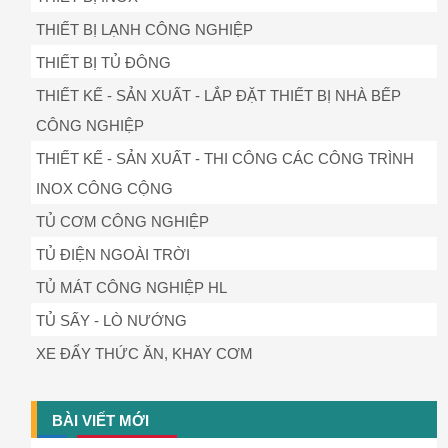
THIẾT BỊ LẠNH CÔNG NGHIỆP
THIẾT BỊ TỦ ĐÔNG
THIẾT KẾ - SẢN XUẤT - LẮP ĐẶT THIẾT BỊ NHÀ BẾP
CÔNG NGHIỆP
THIẾT KẾ - SẢN XUẤT - THI CÔNG CÁC CÔNG TRÌNH
INOX CÔNG CỘNG
TỦ CƠM CÔNG NGHIỆP
TỦ ĐIỆN NGOÀI TRỜI
TỦ MÁT CÔNG NGHIỆP HL
TỦ SẤY - LÒ NƯỚNG
XE ĐẨY THỨC ĂN, KHAY CƠM
BÀI VIẾT MỚI