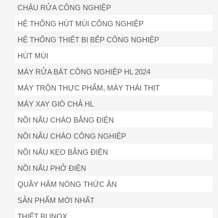
CHẬU RỬA CÔNG NGHIỆP
HỆ THỐNG HÚT MÙI CÔNG NGHIỆP
HỆ THỐNG THIẾT BỊ BẾP CÔNG NGHIỆP
HÚT MÙI
MÁY RỬA BÁT CÔNG NGHIỆP HL 2024
MÁY TRỘN THỰC PHẨM, MÁY THÁI THỊT
MÁY XAY GIÒ CHẢ HL
NỒI NẤU CHÁO BẰNG ĐIỆN
NỒI NẤU CHÁO CÔNG NGHIỆP
NỒI NẤU KẸO BẰNG ĐIỆN
NỒI NẤU PHỞ ĐIỆN
QUẦY HÂM NÓNG THỨC ĂN
SẢN PHẨM MỚI NHẤT
THIẾT BỊ INOX