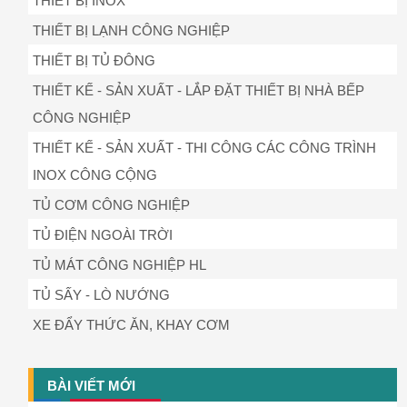
THIẾT BỊ INOX
THIẾT BỊ LẠNH CÔNG NGHIỆP
THIẾT BỊ TỦ ĐÔNG
THIẾT KẾ - SẢN XUẤT - LẮP ĐẶT THIẾT BỊ NHÀ BẾP
CÔNG NGHIỆP
THIẾT KẾ - SẢN XUẤT - THI CÔNG CÁC CÔNG TRÌNH
INOX CÔNG CỘNG
TỦ CƠM CÔNG NGHIỆP
TỦ ĐIỆN NGOÀI TRỜI
TỦ MÁT CÔNG NGHIỆP HL
TỦ SẤY - LÒ NƯỚNG
XE ĐẨY THỨC ĂN, KHAY CƠM
BÀI VIẾT MỚI