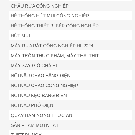
CHẬU RỬA CÔNG NGHIỆP
HỆ THỐNG HÚT MÙI CÔNG NGHIỆP
HỆ THỐNG THIẾT BỊ BẾP CÔNG NGHIỆP
HÚT MÙI
MÁY RỬA BÁT CÔNG NGHIỆP HL 2024
MÁY TRỘN THỰC PHẨM, MÁY THÁI THỊT
MÁY XAY GIÒ CHẢ HL
NỒI NẤU CHÁO BẰNG ĐIỆN
NỒI NẤU CHÁO CÔNG NGHIỆP
NỒI NẤU KẸO BẰNG ĐIỆN
NỒI NẤU PHỞ ĐIỆN
QUẦY HÂM NÓNG THỨC ĂN
SẢN PHẨM MỚI NHẤT