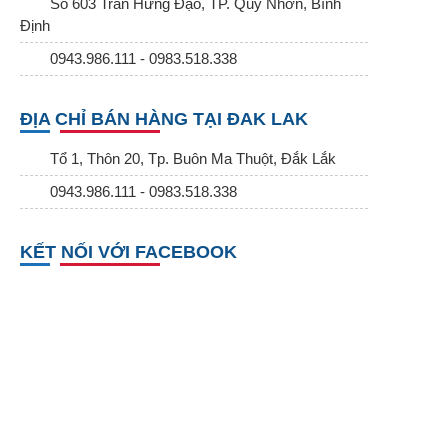
Số 603 Trần Hưng Đạo, TP. Quy Nhơn, Bình
Định
0943.986.111 - 0983.518.338
ĐỊA CHỈ BÁN HÀNG TẠI ĐAK LAK
Tổ 1, Thôn 20, Tp. Buôn Ma Thuột, Đắk Lắk
0943.986.111 - 0983.518.338
KẾT NỐI VỚI FACEBOOK