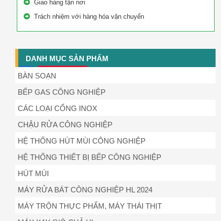
Giao hàng tận nơi
Trách nhiệm với hàng hóa vận chuyển
DANH MỤC SẢN PHẨM
BÀN SOẠN
BẾP GAS CÔNG NGHIỆP
CÁC LOẠI CỔNG INOX
CHẬU RỬA CÔNG NGHIỆP
HỆ THỐNG HÚT MÙI CÔNG NGHIỆP
HỆ THỐNG THIẾT BỊ BẾP CÔNG NGHIỆP
HÚT MÙI
MÁY RỬA BÁT CÔNG NGHIỆP HL 2024
MÁY TRỘN THỰC PHẨM, MÁY THÁI THỊT