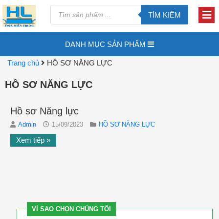
TÌM KIẾM
DANH MỤC SẢN PHẨM
Trang chủ
HỒ SƠ NĂNG LỰC
HỒ SƠ NĂNG LỰC
Hồ sơ Năng lực
Admin
15/09/2023
HỒ SƠ NĂNG LỰC
Xem tiếp »
VÌ SAO CHỌN CHÚNG TÔI