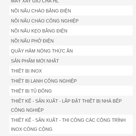
MÁY XAY GIÒ CHẢ HL
NỒI NẤU CHÁO BẰNG ĐIỆN
NỒI NẤU CHÁO CÔNG NGHIỆP
NỒI NẤU KẸO BẰNG ĐIỆN
NỒI NẤU PHỞ ĐIỆN
QUẦY HÂM NÓNG THỨC ĂN
SẢN PHẨM MỚI NHẤT
THIẾT BỊ INOX
THIẾT BỊ LẠNH CÔNG NGHIỆP
THIẾT BỊ TỦ ĐÔNG
THIẾT KẾ - SẢN XUẤT - LẮP ĐẶT THIẾT BỊ NHÀ BẾP
CÔNG NGHIỆP
THIẾT KẾ - SẢN XUẤT - THI CÔNG CÁC CÔNG TRÌNH
INOX CÔNG CỘNG