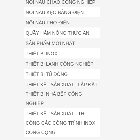
NỒI NẤU CHÁO CÔNG NGHIỆP
NỒI NẤU KẸO BẰNG ĐIỆN
NỒI NẤU PHỞ ĐIỆN
QUẦY HÂM NÓNG THỨC ĂN
SẢN PHẨM MỚI NHẤT
THIẾT BỊ INOX
THIẾT BỊ LẠNH CÔNG NGHIỆP
THIẾT BỊ TỦ ĐÔNG
THIẾT KẾ - SẢN XUẤT - LẮP ĐẶT
THIẾT BỊ NHÀ BẾP CÔNG
NGHIỆP
THIẾT KẾ - SẢN XUẤT - THI
CÔNG CÁC CÔNG TRÌNH INOX
CÔNG CỘNG