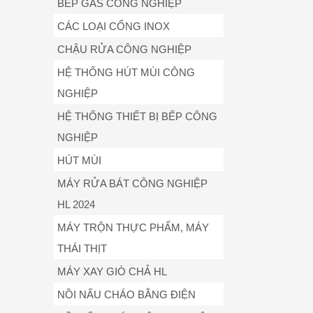
BẾP GAS CÔNG NGHIỆP
CÁC LOẠI CỔNG INOX
CHẬU RỬA CÔNG NGHIỆP
HỆ THỐNG HÚT MÙI CÔNG
NGHIỆP
HỆ THỐNG THIẾT BỊ BẾP CÔNG
NGHIỆP
HÚT MÙI
MÁY RỬA BÁT CÔNG NGHIỆP
HL 2024
MÁY TRỘN THỰC PHẨM, MÁY
THÁI THỊT
MÁY XAY GIÒ CHẢ HL
NỒI NẤU CHÁO BẰNG ĐIỆN