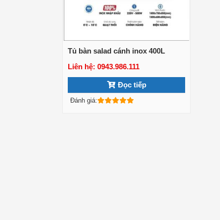
Tủ bàn salad cánh inox 400L
Liên hệ: 0943.986.111
Xem chi tiết
Đọc tiếp
Đánh giá: