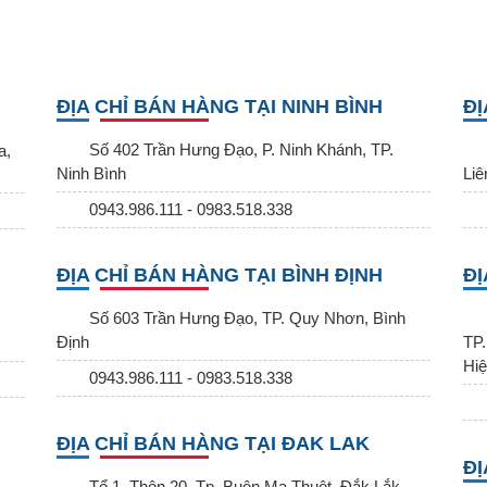
ĐỊA CHỈ BÁN HÀNG TẠI NINH BÌNH
ĐỊ
Số 402 Trần Hưng Đạo, P. Ninh Khánh, TP.
a,
Ninh Bình
Liê
0943.986.111 - 0983.518.338
ĐỊA CHỈ BÁN HÀNG TẠI BÌNH ĐỊNH
ĐỊ
Số 603 Trần Hưng Đạo, TP. Quy Nhơn, Bình
Định
TP.
Hiệ
0943.986.111 - 0983.518.338
ĐỊA CHỈ BÁN HÀNG TẠI ĐAK LAK
ĐỊ
Tổ 1, Thôn 20, Tp. Buôn Ma Thuột, Đắk Lắk