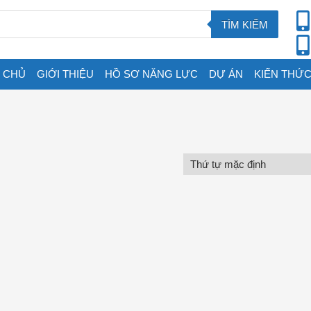
TÌM KIẾM
 CHỦ
GIỚI THIỆU
HỒ SƠ NĂNG LỰC
DỰ ÁN
KIẾN THỨC