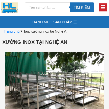
TÌM KIẾM
DANH MỤC SẢN PHẨM
Trang chủ
Tag: xưởng inox tại Nghệ An
XƯỞNG INOX TẠI NGHỆ AN