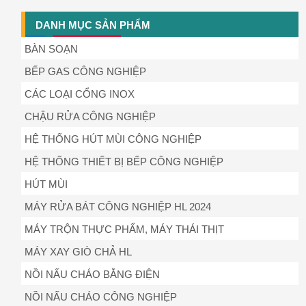
DANH MỤC SẢN PHẨM
BÀN SOẠN
BẾP GAS CÔNG NGHIỆP
CÁC LOẠI CỔNG INOX
CHẬU RỬA CÔNG NGHIỆP
HỆ THỐNG HÚT MÙI CÔNG NGHIỆP
HỆ THỐNG THIẾT BỊ BẾP CÔNG NGHIỆP
HÚT MÙI
MÁY RỬA BÁT CÔNG NGHIỆP HL 2024
MÁY TRỘN THỰC PHẨM, MÁY THÁI THỊT
MÁY XAY GIÒ CHẢ HL
NỒI NẤU CHÁO BẰNG ĐIỆN
NỒI NẤU CHÁO CÔNG NGHIỆP