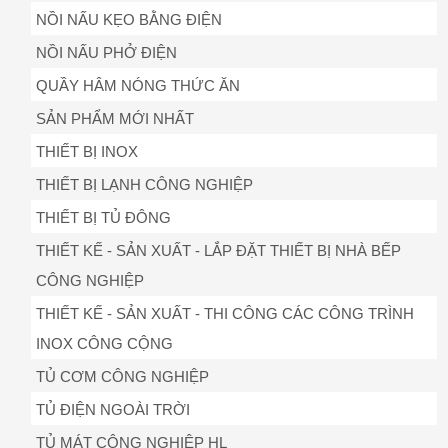
NỒI NẤU KẸO BẰNG ĐIỆN
NỒI NẤU PHỞ ĐIỆN
QUẦY HÂM NÓNG THỨC ĂN
SẢN PHẨM MỚI NHẤT
THIẾT BỊ INOX
THIẾT BỊ LẠNH CÔNG NGHIỆP
THIẾT BỊ TỦ ĐÔNG
THIẾT KẾ - SẢN XUẤT - LẮP ĐẶT THIẾT BỊ NHÀ BẾP
CÔNG NGHIỆP
THIẾT KẾ - SẢN XUẤT - THI CÔNG CÁC CÔNG TRÌNH
INOX CÔNG CỘNG
TỦ CƠM CÔNG NGHIỆP
TỦ ĐIỆN NGOÀI TRỜI
TỦ MÁT CÔNG NGHIỆP HL