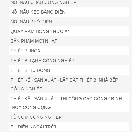
NỒI NẤU CHÁO CÔNG NGHIỆP
NỒI NẤU KẸO BẰNG ĐIỆN
NỒI NẤU PHỞ ĐIỆN
QUẦY HÂM NÓNG THỨC ĂN
SẢN PHẨM MỚI NHẤT
THIẾT BỊ INOX
THIẾT BỊ LẠNH CÔNG NGHIỆP
THIẾT BỊ TỦ ĐÔNG
THIẾT KẾ - SẢN XUẤT - LẮP ĐẶT THIẾT BỊ NHÀ BẾP
CÔNG NGHIỆP
THIẾT KẾ - SẢN XUẤT - THI CÔNG CÁC CÔNG TRÌNH
INOX CÔNG CỘNG
TỦ CƠM CÔNG NGHIỆP
TỦ ĐIỆN NGOÀI TRỜI