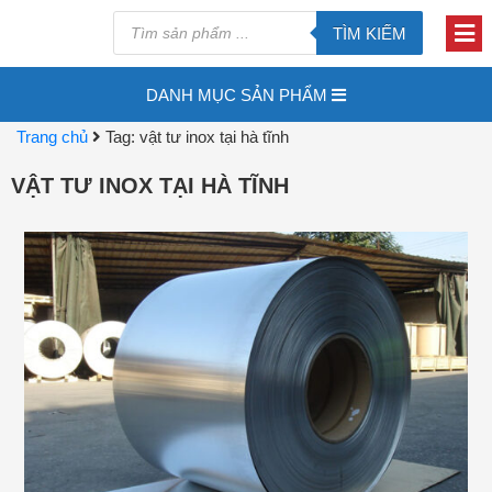
TÌM KIẾM
DANH MỤC SẢN PHẨM
Trang chủ
Tag: vật tư inox tại hà tĩnh
VẬT TƯ INOX TẠI HÀ TĨNH