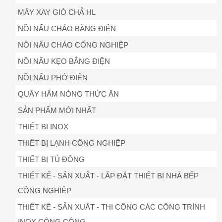
MÁY XAY GIÒ CHẢ HL
NỒI NẤU CHÁO BẰNG ĐIỆN
NỒI NẤU CHÁO CÔNG NGHIỆP
NỒI NẤU KẸO BẰNG ĐIỆN
NỒI NẤU PHỞ ĐIỆN
QUẦY HÂM NÓNG THỨC ĂN
SẢN PHẨM MỚI NHẤT
THIẾT BỊ INOX
THIẾT BỊ LẠNH CÔNG NGHIỆP
THIẾT BỊ TỦ ĐÔNG
THIẾT KẾ - SẢN XUẤT - LẮP ĐẶT THIẾT BỊ NHÀ BẾP
CÔNG NGHIỆP
THIẾT KẾ - SẢN XUẤT - THI CÔNG CÁC CÔNG TRÌNH
INOX CÔNG CỘNG