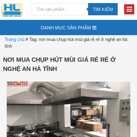
TÌM KIẾM
DANH MỤC SẢN PHẨM
Trang chủ
Tag: nơi mua chụp hút mùi giá rẻ rẻ ở nghệ an hà
tĩnh
NƠI MUA CHỤP HÚT MÙI GIÁ RẺ RẺ Ở
NGHỆ AN HÀ TĨNH