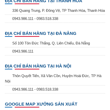
ĐỊA CHỈ BÁN HÀNG TẠI THANH HÓA
336 Quang Trung, P. Đông Vệ, TP Thanh Hóa, Thanh Hóa
0943.986.111 - 0983.518.338
ĐỊA CHỈ BÁN HÀNG TẠI ĐÀ NẴNG
Số 100 Tôn Đức Thắng, Q. Liên Chiểu, Đà Nẵng
0943.986.111
ĐỊA CHỈ BÁN HÀNG TẠI HÀ NỘI
Thôn Quyết Tiến, Xã Vân Cồn, Huyện Hoài Đức, TP Hà
Nội
0943.986.111 - 0983.518.338
GOOGLE MAP XƯỞNG SẢN XUẤT