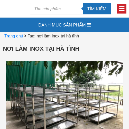
TÌM KIẾM
DANH MỤC SẢN PHẨM
Trang chủ
Tag: nơi làm inox tại hà tĩnh
NƠI LÀM INOX TẠI HÀ TĨNH