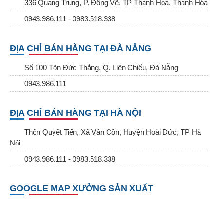
336 Quang Trung, P. Đông Vệ, TP Thanh Hóa, Thanh Hóa
0943.986.111 - 0983.518.338
ĐỊA CHỈ BÁN HÀNG TẠI ĐÀ NẴNG
Số 100 Tôn Đức Thắng, Q. Liên Chiểu, Đà Nẵng
0943.986.111
ĐỊA CHỈ BÁN HÀNG TẠI HÀ NỘI
Thôn Quyết Tiến, Xã Vân Cồn, Huyện Hoài Đức, TP Hà
Nội
0943.986.111 - 0983.518.338
GOOGLE MAP XƯỞNG SẢN XUẤT