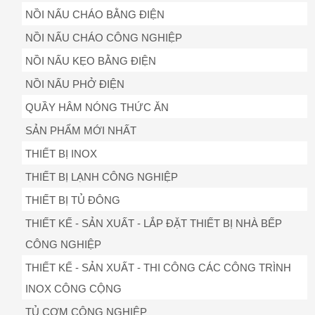
NỒI NẤU CHÁO BẰNG ĐIỆN
NỒI NẤU CHÁO CÔNG NGHIỆP
NỒI NẤU KẸO BẰNG ĐIỆN
NỒI NẤU PHỞ ĐIỆN
QUẦY HÂM NÓNG THỨC ĂN
SẢN PHẨM MỚI NHẤT
THIẾT BỊ INOX
THIẾT BỊ LẠNH CÔNG NGHIỆP
THIẾT BỊ TỦ ĐÔNG
THIẾT KẾ - SẢN XUẤT - LẮP ĐẶT THIẾT BỊ NHÀ BẾP
CÔNG NGHIỆP
THIẾT KẾ - SẢN XUẤT - THI CÔNG CÁC CÔNG TRÌNH
INOX CÔNG CỘNG
TỦ CƠM CÔNG NGHIỆP