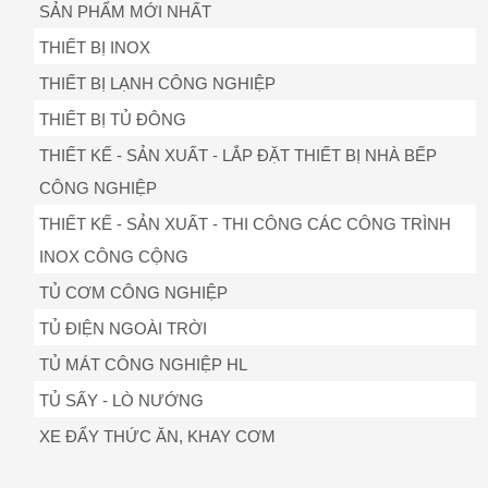
SẢN PHẨM MỚI NHẤT
THIẾT BỊ INOX
THIẾT BỊ LẠNH CÔNG NGHIỆP
THIẾT BỊ TỦ ĐÔNG
THIẾT KẾ - SẢN XUẤT - LẮP ĐẶT THIẾT BỊ NHÀ BẾP
CÔNG NGHIỆP
THIẾT KẾ - SẢN XUẤT - THI CÔNG CÁC CÔNG TRÌNH
INOX CÔNG CỘNG
TỦ CƠM CÔNG NGHIỆP
TỦ ĐIỆN NGOÀI TRỜI
TỦ MÁT CÔNG NGHIỆP HL
TỦ SẤY - LÒ NƯỚNG
XE ĐẨY THỨC ĂN, KHAY CƠM