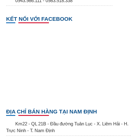
0943.986.111 - 0983.518.338
KẾT NỐI VỚI FACEBOOK
ĐỊA CHỈ BÁN HÀNG TẠI NAM ĐỊNH
Km22 - QL 21B - Đầu đường Tuân Lục - X. Liêm Hải - H.
Trực Ninh - T. Nam Định