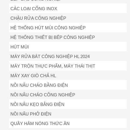
CÁC LOẠI CỔNG INOX
CHẬU RỬA CÔNG NGHIỆP
HỆ THỐNG HÚT MÙI CÔNG NGHIỆP
HỆ THỐNG THIẾT BỊ BẾP CÔNG NGHIỆP
HÚT MÙI
MÁY RỬA BÁT CÔNG NGHIỆP HL 2024
MÁY TRỘN THỰC PHẨM, MÁY THÁI THỊT
MÁY XAY GIÒ CHẢ HL
NỒI NẤU CHÁO BẰNG ĐIỆN
NỒI NẤU CHÁO CÔNG NGHIỆP
NỒI NẤU KẸO BẰNG ĐIỆN
NỒI NẤU PHỞ ĐIỆN
QUẦY HÂM NÓNG THỨC ĂN