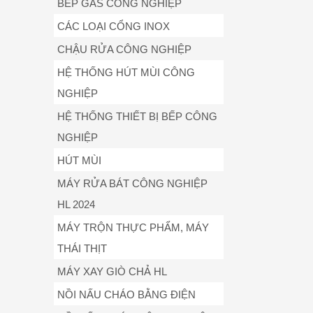
BẾP GAS CÔNG NGHIỆP
CÁC LOẠI CỔNG INOX
CHẬU RỬA CÔNG NGHIỆP
HỆ THỐNG HÚT MÙI CÔNG
NGHIỆP
HỆ THỐNG THIẾT BỊ BẾP CÔNG
NGHIỆP
HÚT MÙI
MÁY RỬA BÁT CÔNG NGHIỆP
HL 2024
MÁY TRỘN THỰC PHẨM, MÁY
THÁI THỊT
MÁY XAY GIÒ CHẢ HL
NỒI NẤU CHÁO BẰNG ĐIỆN