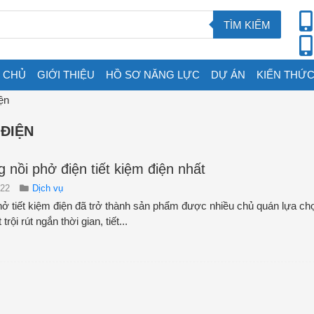
TÌM KIẾM
 CHỦ
GIỚI THIỆU
HỒ SƠ NĂNG LỰC
DỰ ÁN
KIẾN THỨC
ện
ĐIỆN
 nồi phở điện tiết kiệm điện nhất
022
Dịch vụ
hở tiết kiệm điện đã trở thành sản phẩm được nhiều chủ quán lựa ch
ội rút ngắn thời gian, tiết...