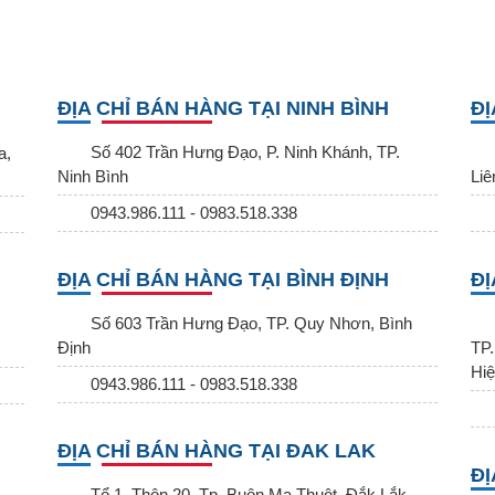
ĐỊA CHỈ BÁN HÀNG TẠI NINH BÌNH
ĐỊ
Số 402 Trần Hưng Đạo, P. Ninh Khánh, TP.
a,
Ninh Bình
Liê
0943.986.111 - 0983.518.338
ĐỊA CHỈ BÁN HÀNG TẠI BÌNH ĐỊNH
ĐỊ
Số 603 Trần Hưng Đạo, TP. Quy Nhơn, Bình
Định
TP.
Hiệ
0943.986.111 - 0983.518.338
ĐỊA CHỈ BÁN HÀNG TẠI ĐAK LAK
ĐỊ
Tổ 1, Thôn 20, Tp. Buôn Ma Thuột, Đắk Lắk