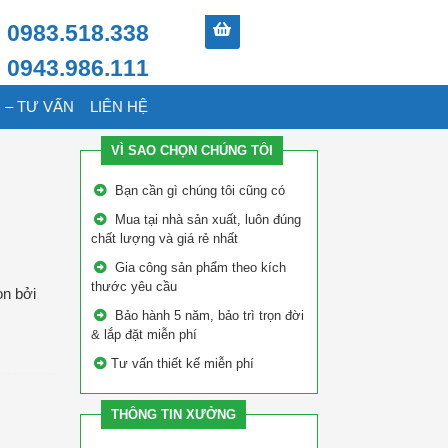
0983.518.338
0943.986.111
 – TƯ VẤN
LIÊN HỆ
VÌ SAO CHỌN CHÚNG TÔI
Bạn cần gì chúng tôi cũng có
Mua tại nhà sản xuất, luôn đúng
chất lượng và giá rẻ nhất
Gia công sản phẩm theo kích
thước yêu cầu
ọn bởi
Bảo hành 5 năm, bảo trì trọn đời
& lắp đặt miễn phí
Tư vấn thiết kế miễn phí
THÔNG TIN XƯỞNG