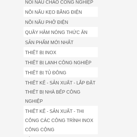
NỒI NẤU CHÁO CÔNG NGHIỆP
NỒI NẤU KẸO BẰNG ĐIỆN
NỒI NẤU PHỞ ĐIỆN
QUẦY HÂM NÓNG THỨC ĂN
SẢN PHẨM MỚI NHẤT
THIẾT BỊ INOX
THIẾT BỊ LẠNH CÔNG NGHIỆP
THIẾT BỊ TỦ ĐÔNG
THIẾT KẾ - SẢN XUẤT - LẮP ĐẶT
THIẾT BỊ NHÀ BẾP CÔNG
NGHIỆP
THIẾT KẾ - SẢN XUẤT - THI
CÔNG CÁC CÔNG TRÌNH INOX
CÔNG CỘNG