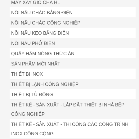
MÁY XAY GIÒ CHẢ HL
NỒI NẤU CHÁO BẰNG ĐIỆN
NỒI NẤU CHÁO CÔNG NGHIỆP
NỒI NẤU KẸO BẰNG ĐIỆN
NỒI NẤU PHỞ ĐIỆN
QUẦY HÂM NÓNG THỨC ĂN
SẢN PHẨM MỚI NHẤT
THIẾT BỊ INOX
THIẾT BỊ LẠNH CÔNG NGHIỆP
THIẾT BỊ TỦ ĐÔNG
THIẾT KẾ - SẢN XUẤT - LẮP ĐẶT THIẾT BỊ NHÀ BẾP
CÔNG NGHIỆP
THIẾT KẾ - SẢN XUẤT - THI CÔNG CÁC CÔNG TRÌNH
INOX CÔNG CỘNG