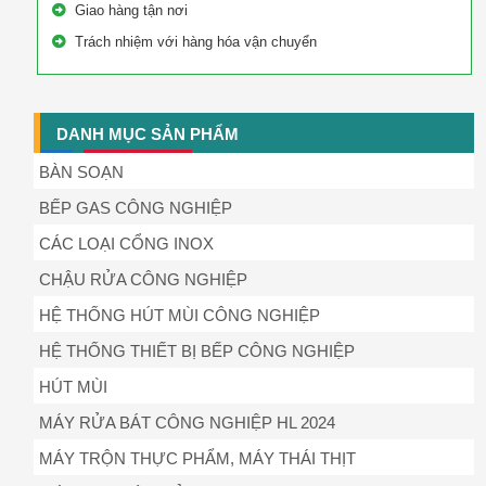
Giao hàng tận nơi
Trách nhiệm với hàng hóa vận chuyển
DANH MỤC SẢN PHẨM
BÀN SOẠN
BẾP GAS CÔNG NGHIỆP
CÁC LOẠI CỔNG INOX
CHẬU RỬA CÔNG NGHIỆP
HỆ THỐNG HÚT MÙI CÔNG NGHIỆP
HỆ THỐNG THIẾT BỊ BẾP CÔNG NGHIỆP
HÚT MÙI
MÁY RỬA BÁT CÔNG NGHIỆP HL 2024
MÁY TRỘN THỰC PHẨM, MÁY THÁI THỊT