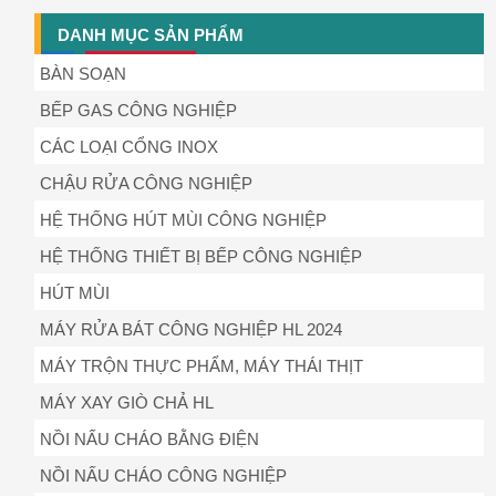
DANH MỤC SẢN PHẨM
BÀN SOẠN
BẾP GAS CÔNG NGHIỆP
CÁC LOẠI CỔNG INOX
CHẬU RỬA CÔNG NGHIỆP
HỆ THỐNG HÚT MÙI CÔNG NGHIỆP
HỆ THỐNG THIẾT BỊ BẾP CÔNG NGHIỆP
HÚT MÙI
MÁY RỬA BÁT CÔNG NGHIỆP HL 2024
MÁY TRỘN THỰC PHẨM, MÁY THÁI THỊT
MÁY XAY GIÒ CHẢ HL
NỒI NẤU CHÁO BẰNG ĐIỆN
NỒI NẤU CHÁO CÔNG NGHIỆP