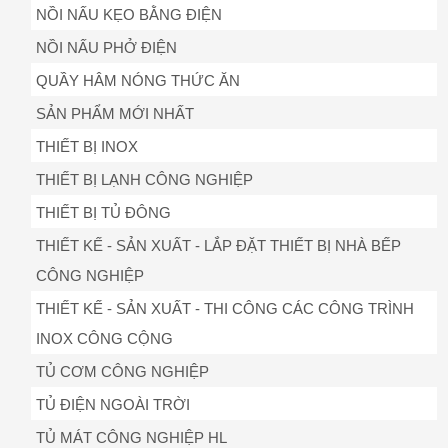
NỒI NẤU KẸO BẰNG ĐIỆN
NỒI NẤU PHỞ ĐIỆN
QUẦY HÂM NÓNG THỨC ĂN
SẢN PHẨM MỚI NHẤT
THIẾT BỊ INOX
THIẾT BỊ LẠNH CÔNG NGHIỆP
THIẾT BỊ TỦ ĐÔNG
THIẾT KẾ - SẢN XUẤT - LẮP ĐẶT THIẾT BỊ NHÀ BẾP
CÔNG NGHIỆP
THIẾT KẾ - SẢN XUẤT - THI CÔNG CÁC CÔNG TRÌNH
INOX CÔNG CỘNG
TỦ CƠM CÔNG NGHIỆP
TỦ ĐIỆN NGOÀI TRỜI
TỦ MÁT CÔNG NGHIỆP HL