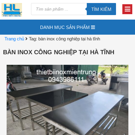
TÌM KIẾM
DANH MỤC SẢN PHẨM
Trang chủ
Tag: bàn inox công nghiệp tại hà tĩnh
BÀN INOX CÔNG NGHIỆP TẠI HÀ TĨNH