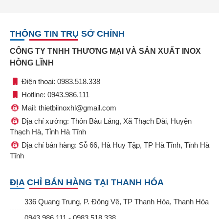
THÔNG TIN TRỤ SỞ CHÍNH
CÔNG TY TNHH THƯƠNG MẠI VÀ SẢN XUẤT INOX
HỒNG LĨNH
Điện thoại: 0983.518.338
Hotline: 0943.986.111
Mail: thietbiinoxhl@gmail.com
Địa chỉ xưởng: Thôn Bàu Láng, Xã Thạch Đài, Huyện
Thạch Hà, Tỉnh Hà Tĩnh
Địa chỉ bán hàng: Sỗ 66, Hà Huy Tập, TP Hà Tĩnh, Tỉnh Hà
Tĩnh
ĐỊA CHỈ BÁN HÀNG TẠI THANH HÓA
336 Quang Trung, P. Đông Vệ, TP Thanh Hóa, Thanh Hóa
0943.986.111 - 0983.518.338