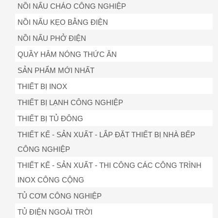
NỒI NẤU CHÁO CÔNG NGHIỆP
NỒI NẤU KẸO BẰNG ĐIỆN
NỒI NẤU PHỞ ĐIỆN
QUẦY HÂM NÓNG THỨC ĂN
SẢN PHẨM MỚI NHẤT
THIẾT BỊ INOX
THIẾT BỊ LẠNH CÔNG NGHIỆP
THIẾT BỊ TỦ ĐÔNG
THIẾT KẾ - SẢN XUẤT - LẮP ĐẶT THIẾT BỊ NHÀ BẾP
CÔNG NGHIỆP
THIẾT KẾ - SẢN XUẤT - THI CÔNG CÁC CÔNG TRÌNH
INOX CÔNG CỘNG
TỦ CƠM CÔNG NGHIỆP
TỦ ĐIỆN NGOÀI TRỜI