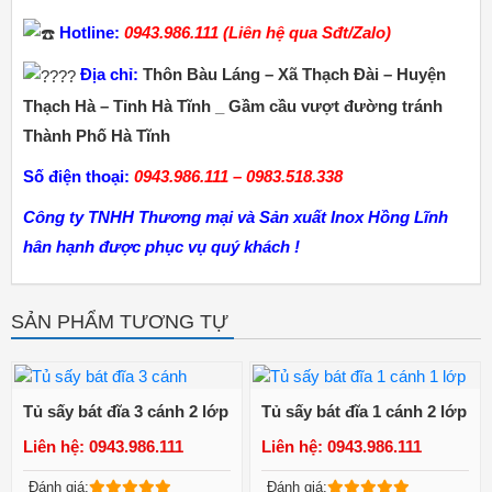
Hotline:
0943.986.111 (Liên hệ qua Sđt/Zalo)
Địa chỉ:
Thôn Bàu Láng – Xã Thạch Đài – Huyện
Thạch Hà – Tỉnh Hà Tĩnh _ Gầm cầu vượt đường tránh
Thành Phố Hà Tĩnh
Số điện thoại:
0943.986.111 – 0983.518.338
Công ty TNHH Thương mại và Sản xuất Inox Hồng Lĩnh
hân hạnh được phục vụ quý khách !
SẢN PHẨM TƯƠNG TỰ
Tủ sấy bát đĩa 3 cánh 2 lớp
Tủ sấy bát đĩa 1 cánh 2 lớp
Liên hệ: 0943.986.111
Liên hệ: 0943.986.111
Xem chi tiết
Xem chi tiết
Đánh giá:
Đánh giá: