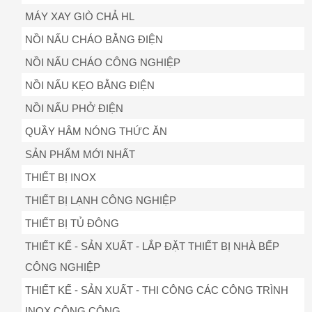
MÁY XAY GIÒ CHẢ HL
NỒI NẤU CHÁO BẰNG ĐIỆN
NỒI NẤU CHÁO CÔNG NGHIỆP
NỒI NẤU KẸO BẰNG ĐIỆN
NỒI NẤU PHỞ ĐIỆN
QUẦY HÂM NÓNG THỨC ĂN
SẢN PHẨM MỚI NHẤT
THIẾT BỊ INOX
THIẾT BỊ LẠNH CÔNG NGHIỆP
THIẾT BỊ TỦ ĐÔNG
THIẾT KẾ - SẢN XUẤT - LẮP ĐẶT THIẾT BỊ NHÀ BẾP
CÔNG NGHIỆP
THIẾT KẾ - SẢN XUẤT - THI CÔNG CÁC CÔNG TRÌNH
INOX CÔNG CỘNG