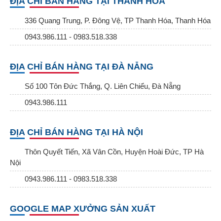
ĐỊA CHỈ BÁN HÀNG TẠI THANH HÓA
336 Quang Trung, P. Đông Vệ, TP Thanh Hóa, Thanh Hóa
0943.986.111 - 0983.518.338
ĐỊA CHỈ BÁN HÀNG TẠI ĐÀ NẴNG
Số 100 Tôn Đức Thắng, Q. Liên Chiểu, Đà Nẵng
0943.986.111
ĐỊA CHỈ BÁN HÀNG TẠI HÀ NỘI
Thôn Quyết Tiến, Xã Vân Cồn, Huyện Hoài Đức, TP Hà
Nội
0943.986.111 - 0983.518.338
GOOGLE MAP XƯỞNG SẢN XUẤT