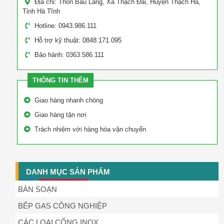
Địa chỉ: Thôn Bàu Láng, Xã Thạch Đài, Huyện Thạch Hà,
Tỉnh Hà Tĩnh
Hotline: 0943.986.111
Hỗ trợ kỹ thuật: 0848.171.095
Bảo hành: 0363.586.111
THÔNG TIN THÊM
Giao hàng nhanh chóng
Giao hàng tận nơi
Trách nhiệm với hàng hóa vận chuyển
DANH MỤC SẢN PHẨM
BÀN SOẠN
BẾP GAS CÔNG NGHIỆP
CÁC LOẠI CỔNG INOX