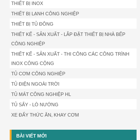
THIẾT BỊ INOX
THIẾT BỊ LẠNH CÔNG NGHIỆP
THIẾT BỊ TỦ ĐÔNG
THIẾT KẾ - SẢN XUẤT - LẮP ĐẶT THIẾT BỊ NHÀ BẾP
CÔNG NGHIỆP
THIẾT KẾ - SẢN XUẤT - THI CÔNG CÁC CÔNG TRÌNH
INOX CÔNG CỘNG
TỦ CƠM CÔNG NGHIỆP
TỦ ĐIỆN NGOÀI TRỜI
TỦ MÁT CÔNG NGHIỆP HL
TỦ SẤY - LÒ NƯỚNG
XE ĐẨY THỨC ĂN, KHAY CƠM
BÀI VIẾT MỚI