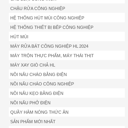
CHẬU RỬA CÔNG NGHIỆP
HỆ THỐNG HÚT MÙI CÔNG NGHIỆP
HỆ THỐNG THIẾT BỊ BẾP CÔNG NGHIỆP
HÚT MÙI
MÁY RỬA BÁT CÔNG NGHIỆP HL 2024
MÁY TRỘN THỰC PHẨM, MÁY THÁI THỊT
MÁY XAY GIÒ CHẢ HL
NỒI NẤU CHÁO BẰNG ĐIỆN
NỒI NẤU CHÁO CÔNG NGHIỆP
NỒI NẤU KẸO BẰNG ĐIỆN
NỒI NẤU PHỞ ĐIỆN
QUẦY HÂM NÓNG THỨC ĂN
SẢN PHẨM MỚI NHẤT