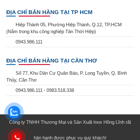
ĐỊA CHỈ BÁN HÀNG TẠI TP HCM
Hiệp Thành 05, Phường Hiệp Thành, Q.12, TP.HCM
(Nằm trong khu công nghiệp Tân Thới Hiệp)
0943.986.111
ĐỊA CHỈ BÁN HÀNG TẠI CẦN THƠ
Số 77, Khu Dân Cư Quân Báo, P. Long Tuyền, Q. Bình
Thủy, Cần Thơ
0943.986.111 - 0983.518.338
Công ty TNHH Thương Mại và Sản Xuất Inox Hồng Lĩnh rất
hân hạnh được phục vụ quý khách!