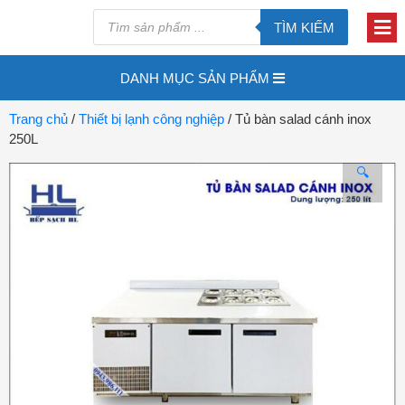
TÌM KIẾM
DANH MỤC SẢN PHẨM
Trang chủ
/
Thiết bị lạnh công nghiệp
/ Tủ bàn salad cánh inox
250L
🔍