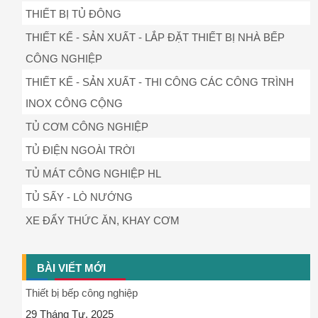
THIẾT BỊ TỦ ĐÔNG
THIẾT KẾ - SẢN XUẤT - LẮP ĐẶT THIẾT BỊ NHÀ BẾP
CÔNG NGHIỆP
THIẾT KẾ - SẢN XUẤT - THI CÔNG CÁC CÔNG TRÌNH
INOX CÔNG CỘNG
TỦ CƠM CÔNG NGHIỆP
TỦ ĐIỆN NGOÀI TRỜI
TỦ MÁT CÔNG NGHIỆP HL
TỦ SẤY - LÒ NƯỚNG
XE ĐẨY THỨC ĂN, KHAY CƠM
BÀI VIẾT MỚI
Thiết bị bếp công nghiệp
29 Tháng Tư, 2025