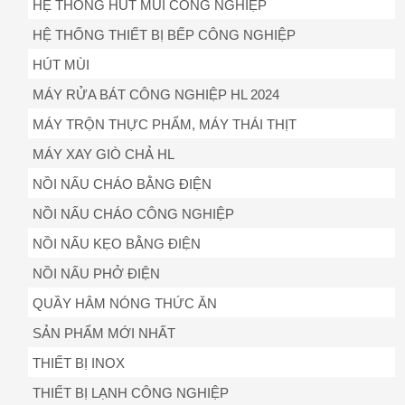
HỆ THỐNG HÚT MÙI CÔNG NGHIỆP
HỆ THỐNG THIẾT BỊ BẾP CÔNG NGHIỆP
HÚT MÙI
MÁY RỬA BÁT CÔNG NGHIỆP HL 2024
MÁY TRỘN THỰC PHẨM, MÁY THÁI THỊT
MÁY XAY GIÒ CHẢ HL
NỒI NẤU CHÁO BẰNG ĐIỆN
NỒI NẤU CHÁO CÔNG NGHIỆP
NỒI NẤU KẸO BẰNG ĐIỆN
NỒI NẤU PHỞ ĐIỆN
QUẦY HÂM NÓNG THỨC ĂN
SẢN PHẨM MỚI NHẤT
THIẾT BỊ INOX
THIẾT BỊ LẠNH CÔNG NGHIỆP