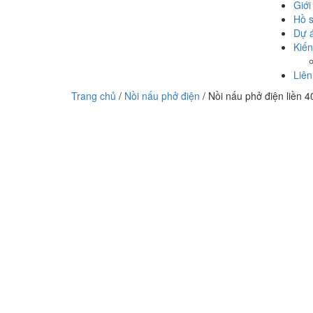
Giới
Hồ 
Dự 
Kiến
Liên
Trang chủ
/
Nồi nấu phở điện
/ Nồi nấu phở điện liền 4