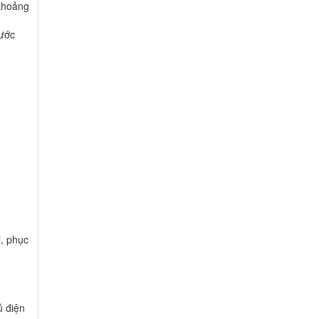
(khoảng
nước
i, phục
ủ điện