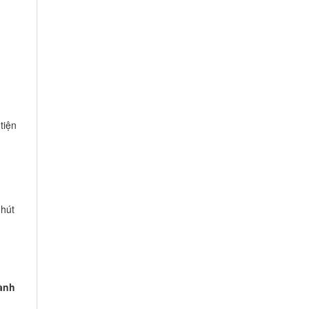
tiện
 hút
ành