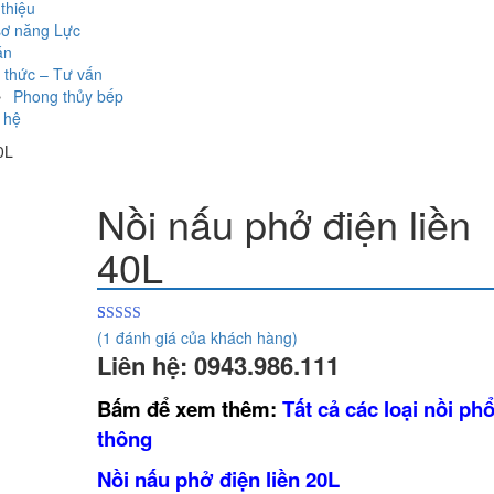
 thiệu
sơ năng Lực
án
 thức – Tư vấn
Phong thủy bếp
 hệ
0L
Nồi nấu phở điện liền
40L
(
1
đánh giá của khách hàng)
5.00
1
trên 5
Liên hệ: 0943.986.111
dựa trên
đánh giá
Bấm để xem thêm:
Tất cả các loại nồi ph
thông
Nồi nấu phở điện liền 20L