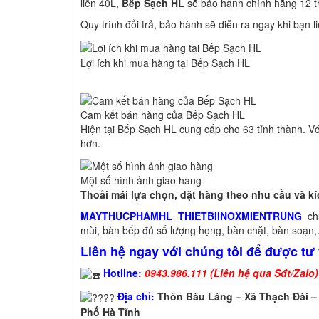
liền 40L,
Bếp Sạch HL
sẽ bảo hành chính hãng 12 th
Quy trình đổi trả, bảo hành sẽ diễn ra ngay khi bạn l
Lợi ích khi mua hàng tại Bếp Sạch HL
Cam kết bán hàng của Bếp Sạch HL
Hiện tại Bếp Sạch HL cung cấp cho 63 tỉnh thành. Với
hơn.
Một số hình ảnh giao hàng
Thoải mái lựa chọn, đặt hàng theo nhu cầu và 
MAYTHUCPHAMHL
THIETBIINOXMIENTRUNG
chu
mùi, bàn bếp đủ số lượng họng, bàn chặt, bàn soạn
Liên hệ ngay với chúng tôi để được tư 
Hotline:
0943.986.111 (Liên hệ qua Sđt/Zalo)
Địa chỉ:
Thôn Bàu Láng – Xã Thạch Đài –
Phố Hà Tĩnh