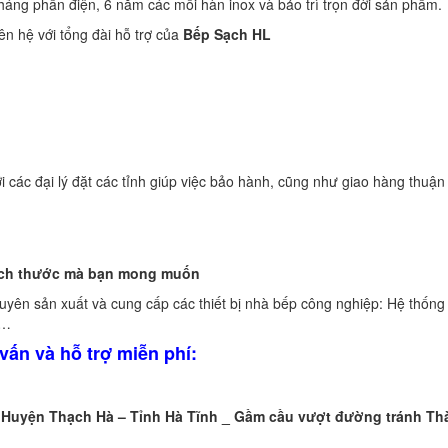
áng phần điện, 6 năm các mối hàn inox và bảo trì trọn đời sản phẩm.
iên hệ với tổng đài hỗ trợ của
Bếp Sạch
HL
 các đại lý đặt các tỉnh giúp việc bảo hành, cũng như giao hàng thuận 
kích thước mà bạn mong muốn
yên sản xuất và cung cấp các thiết bị nhà bếp công nghiệp: Hệ thống
,…
vấn và hỗ trợ miễn phí:
 Huyện Thạch Hà – Tỉnh Hà Tĩnh _ Gầm cầu vượt đường tránh Th