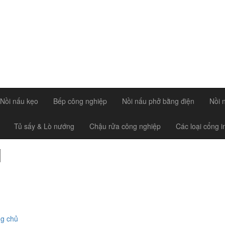
Nồi nấu kẹo
Bếp công nghiệp
Nồi nấu phở bằng điện
Nồi 
Tủ sấy & Lò nướng
Chậu rửa công nghiệp
Các loại cổng i
g chủ