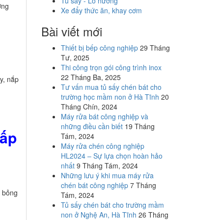
Tủ sấy - Lò nướng
ơng
Xe đẩy thức ăn, khay cơm
Bài viết mới
Thiết bị bếp công nghiệp
29 Tháng
Tư, 2025
Thi công trọn gói công trình inox
22 Tháng Ba, 2025
y, nắp
Tư vấn mua tủ sấy chén bát cho
trường học mầm non ở Hà Tĩnh
20
Tháng Chín, 2024
Máy rửa bát công nghiệp và
những điều cần biết
19 Tháng
cấp
Tám, 2024
Máy rửa chén công nghiệp
HL2024 – Sự lựa chọn hoàn hảo
nhất
9 Tháng Tám, 2024
Những lưu ý khi mua máy rửa
chén bát công nghiệp
7 Tháng
g bỏng
Tám, 2024
Tủ sấy chén bát cho trường mầm
non ở Nghệ An, Hà Tĩnh
26 Tháng