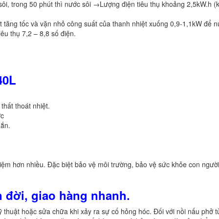
i, trong 50 phút thì nước sôi →Lượng điện tiêu thụ khoảng 2,5kW.h 
ệt tăng tốc và vặn nhỏ công suất của thanh nhiệt xuống 0,9-1,1kW để 
tiêu thụ 7,2 – 8,8 số điện.
40L
thất thoát nhiệt.
ớc
hắn.
t kiệm hơn nhiều. Đặc biệt bảo vệ môi trường, bảo vệ sức khỏe con ngườ
ọn đời, giao hàng nhanh.
ỹ thuật hoặc sửa chữa khi xảy ra sự cố hỏng hóc. Đối với nồi nấu phở t