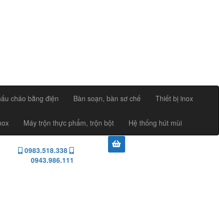
nấu cháo bằng điện
Bàn soạn, bàn sơ chế
Thiết bị inox
nox
Máy trộn thực phẩm, trộn bột
Hệ thống hút mùi
0983.518.338
0943.986.111