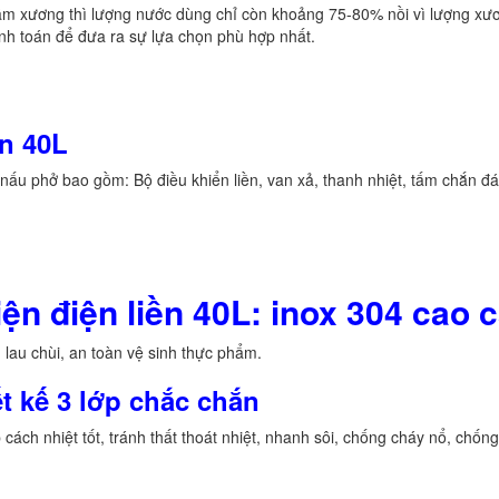
m xương thì lượng nước dùng chỉ còn khoảng 75-80% nồi vì lượng xư
ính toán để đưa ra sự lựa chọn phù hợp nhất.
ền 40L
i nấu phở bao gồm: Bộ điều khiển liền, van xả, thanh nhiệt, tấm chắn đá
iện điện liền 40L:
inox 304
cao 
, lau chùi, an toàn vệ sinh thực phẩm.
t kế 3 lớp chắc chắn
 cách nhiệt tốt, tránh thất thoát nhiệt, nhanh sôi, chống cháy nổ, chốn