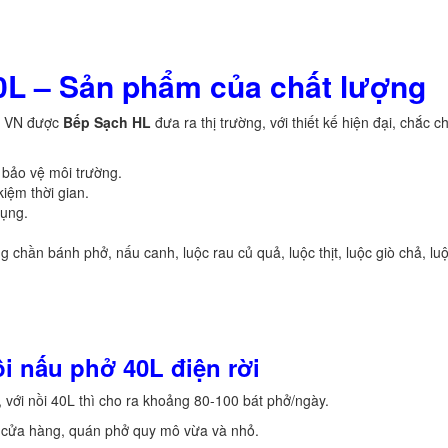
40L – Sản phẩm của chất lượng
i VN được
Bếp Sạch HL
đưa ra thị trường, với thiết kế hiện đại, chắc c
, bảo vệ môi trường.
kiệm thời gian.
dụng.
chần bánh phở, nấu canh, luộc rau củ quả, luộc thịt, luộc giò chả, lu
i nấu phở 40L điện rời
, với nồi 40L thì cho ra khoảng 80-100 bát phở/ngày.
c cửa hàng, quán phở quy mô vừa và nhỏ.