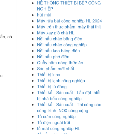
HỆ THỐNG THIẾT BỊ BẾP CÔNG
NGHIỆP
hút mùi
Máy rửa bát công nghiệp HL 2024
Máy trộn thực phẩm, máy thái thịt
Máy xay giò chả HL
hắn, có
Nồi nấu cháo bằng điện
Nồi nấu cháo công nghiệp
Nồi nấu kẹo bằng điện
Nồi nấu phở điện
Quầy hâm nóng thức ăn
Sản phẩm mới nhất
Thiết bị inox
ộc
Thiết bị lạnh công nghiệp
Thiết bị tủ đông
Thiết kế - Sản xuất - Lắp đặt thiết
bị nhà bếp công nghiệp
Thiết kế - Sản xuất - Thi công các
công trình INOX công cộng
Tủ cơm công nghiệp
Tủ điện ngoài trời
tủ mát công nghiệp HL