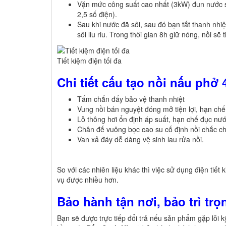
Vặn mức công suất cao nhất (3kW) đun nước sô
2,5 số điện).
Sau khi nước đã sôi, sau đó bạn tắt thanh nhi
sôi liu riu. Trong thời gian 8h giữ nóng, nồi sẽ 
Tiết kiệm điện tối đa
Chi tiết cấu tạo nồi nấu phở 
Tấm chắn đấy bảo vệ thanh nhiệt
Vung nồi bán nguyệt đóng mở tiện lợi, hạn chế 
Lỗ thông hơi ổn định áp suất, hạn chế đục nư
Chân đế vuông bọc cao su cố định nồi chắc c
Van xả đáy dễ dàng vệ sinh lau rửa nồi.
So với các nhiên liệu khác thì việc sử dụng điện tiế
vụ được nhiều hơn.
Bảo hành tận nơi, bảo trì tr
Bạn sẽ được trực tiếp đổi trả nếu sản phẩm gặp lỗi k