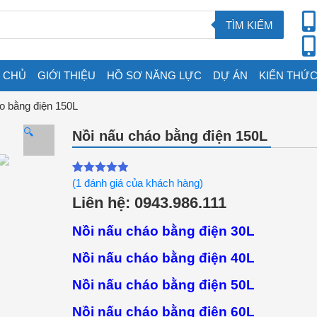
TÌM KIẾM
 CHỦ
GIỚI THIỆU
HỒ SƠ NĂNG LỰC
DỰ ÁN
KIẾN THỨC
o bằng điện 150L
🔍
Nồi nấu cháo bằng điện 150L
(
1
đánh giá của khách hàng)
5.00
1
trên 5
Liên hệ: 0943.986.111
dựa trên
đánh giá
Nồi nấu cháo bằng điện 30L
Nồi nấu cháo bằng điện 40L
Nồi nấu cháo bằng điện 50L
Nồi nấu cháo bằng điện 60L