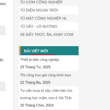
TỦ CƠM CÔNG NGHIỆP
thời,
TỦ ĐIỆN NGOÀI TRỜI
TỦ MÁT CÔNG NGHIỆP HL
TỦ SẤY - LÒ NƯỚNG
XE ĐẨY THỨC ĂN, KHAY CƠM
BÀI VIẾT MỚI
Thiết bị bếp công nghiệp
ệt,
29 Tháng Tư, 2025
Thi công trọn gói công trình inox
22 Tháng Ba, 2025
Tư vấn mua tủ sấy chén bát cho
trường học mầm non ở Hà Tĩnh
20 Tháng Chín, 2024