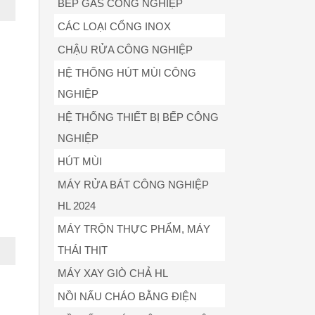
BẾP GAS CÔNG NGHIỆP
CÁC LOẠI CỔNG INOX
CHẬU RỬA CÔNG NGHIỆP
HỆ THỐNG HÚT MÙI CÔNG
NGHIỆP
HỆ THỐNG THIẾT BỊ BẾP CÔNG
NGHIỆP
HÚT MÙI
MÁY RỬA BÁT CÔNG NGHIỆP
HL 2024
MÁY TRỘN THỰC PHẨM, MÁY
THÁI THỊT
MÁY XAY GIÒ CHẢ HL
NỒI NẤU CHÁO BẰNG ĐIỆN