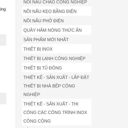
NỒI NẤU CHÁO CÔNG NGHIỆP
ông
NỒI NẤU KẸO BẰNG ĐIỆN
NỒI NẤU PHỞ ĐIỆN
QUẦY HÂM NÓNG THỨC ĂN
SẢN PHẨM MỚI NHẤT
THIẾT BỊ INOX
THIẾT BỊ LẠNH CÔNG NGHIỆP
THIẾT BỊ TỦ ĐÔNG
THIẾT KẾ - SẢN XUẤT - LẮP ĐẶT
THIẾT BỊ NHÀ BẾP CÔNG
NGHIỆP
THIẾT KẾ - SẢN XUẤT - THI
CÔNG CÁC CÔNG TRÌNH INOX
CÔNG CỘNG