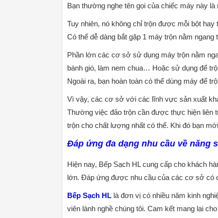
Bạn thường nghe tên gọi của chiếc máy này là m
Tuy nhiên, nó không chỉ trộn được mỗi bột hay 
Có thể dễ dàng bắt gặp 1 máy trộn nằm ngang t
Phần lớn các cơ sở sử dụng máy trộn nằm ngan
bánh giò, làm nem chua… Hoặc sử dụng để trộn 
Ngoài ra, bạn hoàn toàn có thể dùng máy để trộn
Vì vậy, các cơ sở với các lĩnh vực sản xuất kh
Thường việc đảo trộn cần được thực hiện liên t
trộn cho chất lượng nhất có thể. Khi đó bạn mớ
Đáp ứng đa dạng nhu cầu về năng s
Hiện nay, Bếp Sạch HL cung cấp cho khách hà
lớn. Đáp ứng được nhu cầu của các cơ sở có 
Bếp Sạch HL
là đơn vị có nhiều năm kinh nghiệm
viên lành nghề chúng tôi. Cam kết mang lại ch