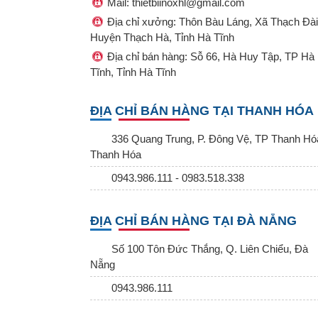
Mail: thietbiinoxhl@gmail.com
Địa chỉ xưởng: Thôn Bàu Láng, Xã Thạch Đài
Huyện Thạch Hà, Tỉnh Hà Tĩnh
Địa chỉ bán hàng: Sỗ 66, Hà Huy Tập, TP Hà
Tĩnh, Tỉnh Hà Tĩnh
ĐỊA CHỈ BÁN HÀNG TẠI THANH HÓA
336 Quang Trung, P. Đông Vệ, TP Thanh Hó
Thanh Hóa
0943.986.111 - 0983.518.338
ĐỊA CHỈ BÁN HÀNG TẠI ĐÀ NẴNG
Số 100 Tôn Đức Thắng, Q. Liên Chiểu, Đà
Nẵng
0943.986.111