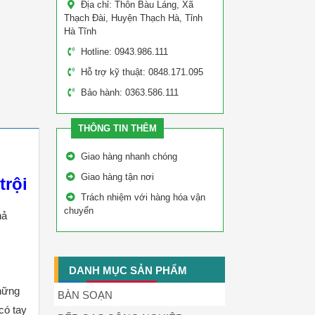
Địa chỉ: Thôn Bàu Láng, Xã
Thạch Đài, Huyện Thạch Hà, Tỉnh
Hà Tĩnh
Hotline: 0943.986.111
Hỗ trợ kỹ thuật: 0848.171.095
Bảo hành: 0363.586.111
THÔNG TIN THÊM
Giao hàng nhanh chóng
Giao hàng tận nơi
trội
Trách nhiệm với hàng hóa vận
chuyển
hả
DANH MỤC SẢN PHẨM
những
BÀN SOẠN
có tay