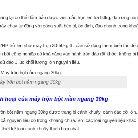
ang lại có thể đảm bảo được việc đảo trộn lên tới 50kg, đáp ứng năn
máy chạy tự động với công suất bền bỉ, ổn định, đảo nhanh trong kho
HP trở lên như máy trộn 30-50kg thì cần sử dụng thêm biến tần để 
rộn bột công nghiệp có khả năng vận hành trộn đảo rất khỏe, không bị 
i dù đảo 1 lúc khối lượng lớn nguyên liệu.
áy trộn bột nằm ngang 30kg
nh hoạt của máy trộn bột nằm ngang 30kg
rộn bột nằm ngang 30kg được trang bị cánh khuấy, cánh đảo cỡ lớn,
t cả nguyên liệu có trong khoang chứa. Với các loại nguyên liệu khác
 thiết kế loại cánh khuấy thích hợp nhất.