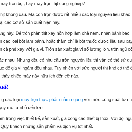
áy trộn bột, hay máy trộn thịt công nghiệp?
thịt không đâu. Mà còn trộn được rất nhiều các loại nguyên liệu khác
ại các cơ sở sản xuất hiện nay.
g này. Để trộn phần thịt xay hỗn hợp làm chả nem, nhân bánh bao,
các loại bột làm bánh, hoặc thậm chí là bột thuốc dược liệu sau xay
 cà phê xay với gia vị. Trộn sản xuất gia vị số lượng lớn, trộn ngũ 
ác nhau. Nhưng đều có nhu cầu trộn nguyên liệu thì vẫn có thể sử dụ
ục để gia vị ngấm đều nhau. Tuy nhiên với sức người thì khó có thể 
i thấy chiếc máy này hữu ích đến cỡ nào.
uất
ng các loại
máy trộn thực phẩm nằm ngang
với mức công suất từ nh
quy mô từ nhỏ đến lớn.
 trong việc thiết kế, sản xuất, gia công các thiết bị Inox. Với đội ng
o Quý khách những sản phẩm và dịch vụ tốt nhất.