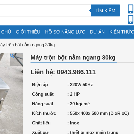
TÌM KIẾM
 CHỦ
GIỚI THIỆU
HỒ SƠ NĂNG LỰC
DỰ ÁN
KIẾN THỨC
áy trộn bột nằm ngang 30kg
🔍
Máy trộn bột nằm ngang 30kg
Liên hệ: 0943.986.111
Điện áp
: 220V/ 50Hz
Công suất
: 2 HP
Năng suất
: 30 kg/ mẻ
Kích thước
: 550x 400x 500 mm (D xR xC)
Chất liệu
: Inox
Xuất xứ
: thiết bị inox miền trung