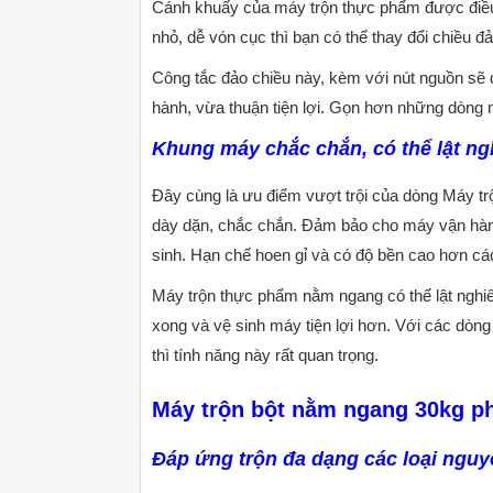
Cánh khuấy của máy trộn thực phẩm được điều c
nhỏ, dễ vón cục thì bạn có thể thay đổi chiều 
Công tắc đảo chiều này, kèm với nút nguồn sẽ đ
hành, vừa thuận tiện lợi. Gọn hơn những dòng m
Khung máy chắc chắn, có thể lật ng
Đây cùng là ưu điểm vượt trội của dòng Máy 
dày dặn, chắc chắn. Đảm bảo cho máy vận hành ổ
sinh. Hạn chế hoen gỉ và có độ bền cao hơn cá
Máy trộn thực phẩm nằm ngang có thể lật nghiê
xong và vệ sinh máy tiện lợi hơn. Với các dòn
thì tính năng này rất quan trọng.
Máy trộn bột nằm ngang 30kg ph
Đáp ứng trộn đa dạng các loại nguy