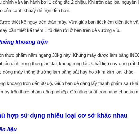
hỉnh và vận hành bởi 1 công tắc 2 chiều. Khi trộn các loại nguyên l
đảo của cánh khuấy để trộn đều hơn.
ược thiết kế ngay trên thân máy. Vừa giúp bạn tiết kiệm diện tích vậ
áy cần thiết kế thêm 1 tủ điện rời ở bên trên dễ vướng víu.
hiêng khoang trộn
trộn thực phẩm nằm ngang 30kg này. Khung máy được làm bằng INO
n định trong thời gian dài, không rung lắc. Chất liệu này cũng rất 
c dòng máy thông thường làm bằng sắt hay hợp kim kim loại khác.
ng khoang trộn đến 90 độ. Giúp bạn dễ dàng lấy thành phẩm sau khi 
g máy trộn thực phẩm công nghiệp. Có năng suất trộn hàng chục kg 
ù hợp sử dụng nhiều loại cơ sở khác nhau
ên liệu