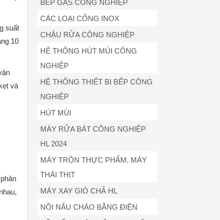
BẾP GAS CÔNG NGHIỆP
CÁC LOẠI CỔNG INOX
g suất
CHẬU RỬA CÔNG NGHIỆP
ảng 10
HỆ THỐNG HÚT MÙI CÔNG
NGHIỆP
vận
HỆ THỐNG THIẾT BỊ BẾP CÔNG
kẹt và
NGHIỆP
HÚT MÙI
MÁY RỬA BÁT CÔNG NGHIỆP
HL 2024
MÁY TRỘN THỰC PHẨM, MÁY
THÁI THỊT
 phân
MÁY XAY GIÒ CHẢ HL
 nhau,
NỒI NẤU CHÁO BẰNG ĐIỆN