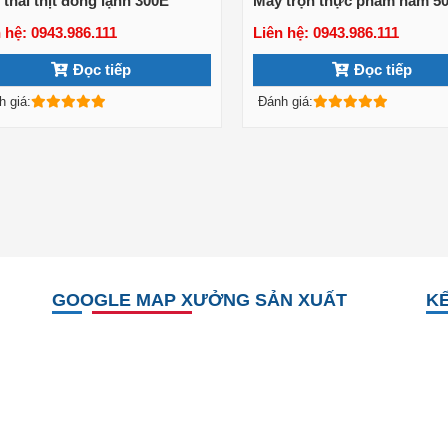
thái thịt đông lạnh 300E
Máy trộn thực phẩm nằm 5
 hệ: 0943.986.111
Liên hệ: 0943.986.111
Xem chi tiết
Xem chi tiết
Đọc tiếp
Đọc tiếp
h giá:
Đánh giá:
GOOGLE MAP XƯỞNG SẢN XUẤT
KẾ