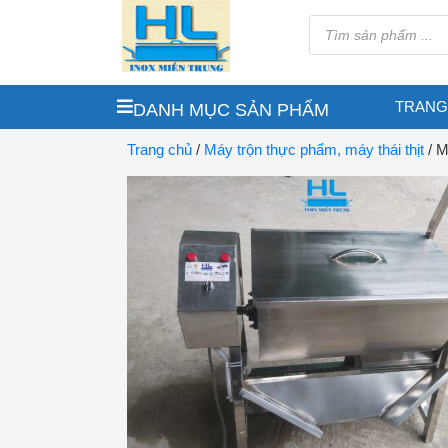
TRANG
DANH MỤC SẢN PHẨM
Trang chủ
/
Máy trộn thực phẩm, máy thái thịt
/ M