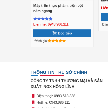
Máy 
Máy trộn thực phẩm, trộn bột
Liên
nằm ngang
Xem chi tiết
Liên hệ: 0943.986.111
Được xếp
Đán
hạng
5.00
5
Đọc tiếp
sao
Đánh giá:
THÔNG TIN TRỤ SỞ CHÍNH
CÔNG TY TNHH THƯƠNG MẠI VÀ SẢN
XUẤT INOX HỒNG LĨNH
Điện thoại: 0983.518.338
Hotline: 0943.986.111