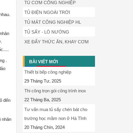
TỦ CƠM CÔNG NGHIỆP
TỦ ĐIỆN NGOÀI TRỜI
 nhau.
TỦ MÁT CÔNG NGHIỆP HL
TỦ SẤY - LÒ NƯỚNG
 nhân
.
XE ĐẨY THỨC ĂN, KHAY CƠM
cốc….
ng .
BÀI VIẾT MỚI
đảo
Thiết bị bếp công nghiệp
29 Tháng Tư, 2025
Thi công trọn gói công trình inox
22 Tháng Ba, 2025
ỏ đến
Tư vấn mua tủ sấy chén bát cho
trường học mầm non ở Hà Tĩnh
ũ nhân
20 Tháng Chín, 2024