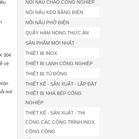
NỒI NẤU CHÁO CÔNG NGHIỆP
iệu
NỒI NẤU KẸO BẰNG ĐIỆN
n
NỒI NẤU PHỞ ĐIỆN
QUẦY HÂM NÓNG THỨC ĂN
SẢN PHẨM MỚI NHẤT
THIẾT BỊ INOX
X 304
THIẾT BỊ LẠNH CÔNG NGHIỆP
dễ vệ
THIẾT BỊ TỦ ĐÔNG
trộn
THIẾT KẾ - SẢN XUẤT - LẮP ĐẶT
mỗi mẻ
THIẾT BỊ NHÀ BẾP CÔNG
NGHIỆP
THIẾT KẾ - SẢN XUẤT - THI
CÔNG CÁC CÔNG TRÌNH INOX
CÔNG CỘNG