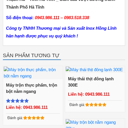
Thành Phố Hà Tĩnh
Số điện thoại:
0943.986.111 – 0983.518.338
Công ty TNHH Thương mại và Sản xuất Inox Hồng Lĩnh
hân hạnh được phục vụ quý khách !
SẢN PHẨM TƯƠNG TỰ
Máy thái thịt đông lạnh
Máy trộn thực phẩm, trộn
300E
bột nằm ngang
Liên hệ: 0943.986.111
Xem chi tiết
Xem chi tiết
Đánh giá:
Liên hệ: 0943.986.111
Được xếp
hạng
5.00
5
Đánh giá:
sao