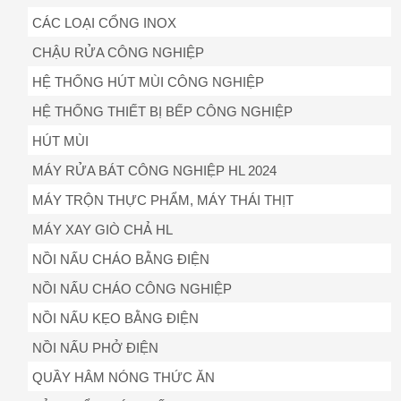
CÁC LOẠI CỔNG INOX
CHẬU RỬA CÔNG NGHIỆP
HỆ THỐNG HÚT MÙI CÔNG NGHIỆP
HỆ THỐNG THIẾT BỊ BẾP CÔNG NGHIỆP
HÚT MÙI
MÁY RỬA BÁT CÔNG NGHIỆP HL 2024
MÁY TRỘN THỰC PHẨM, MÁY THÁI THỊT
MÁY XAY GIÒ CHẢ HL
NỒI NẤU CHÁO BẰNG ĐIỆN
NỒI NẤU CHÁO CÔNG NGHIỆP
NỒI NẤU KẸO BẰNG ĐIỆN
NỒI NẤU PHỞ ĐIỆN
QUẦY HÂM NÓNG THỨC ĂN