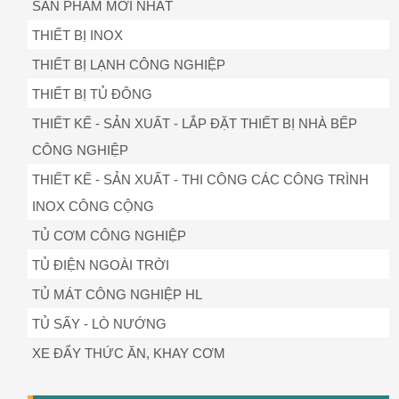
SẢN PHẨM MỚI NHẤT
THIẾT BỊ INOX
THIẾT BỊ LẠNH CÔNG NGHIỆP
THIẾT BỊ TỦ ĐÔNG
THIẾT KẾ - SẢN XUẤT - LẮP ĐẶT THIẾT BỊ NHÀ BẾP
CÔNG NGHIỆP
THIẾT KẾ - SẢN XUẤT - THI CÔNG CÁC CÔNG TRÌNH
INOX CÔNG CỘNG
TỦ CƠM CÔNG NGHIỆP
TỦ ĐIỆN NGOÀI TRỜI
TỦ MÁT CÔNG NGHIỆP HL
TỦ SẤY - LÒ NƯỚNG
XE ĐẨY THỨC ĂN, KHAY CƠM