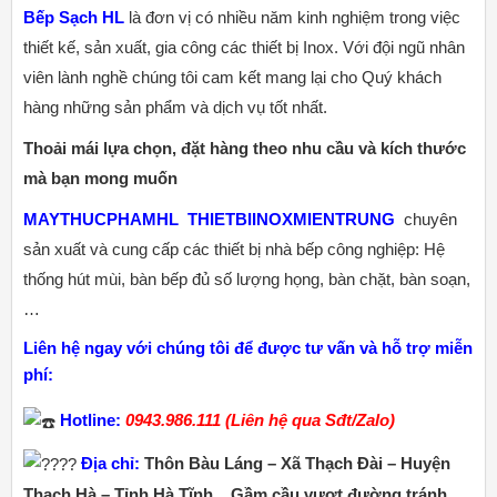
Bếp Sạch HL
là đơn vị có nhiều năm kinh nghiệm trong việc
thiết kế, sản xuất, gia công các thiết bị Inox. Với đội ngũ nhân
viên lành nghề chúng tôi cam kết mang lại cho Quý khách
hàng những sản phẩm và dịch vụ tốt nhất.
Thoải mái lựa chọn, đặt hàng theo nhu cầu và kích thước
mà bạn mong muốn
MAYTHUCPHAMHL
THIETBIINOXMIENTRUNG
chuyên
sản xuất và cung cấp các thiết bị nhà bếp công nghiệp: Hệ
thống hút mùi, bàn bếp đủ số lượng họng, bàn chặt, bàn soạn,
…
Liên hệ ngay với chúng tôi để được tư vấn và hỗ trợ miễn
phí:
Hotline:
0943.986.111 (Liên hệ qua Sđt/Zalo)
Địa chỉ:
Thôn Bàu Láng – Xã Thạch Đài – Huyện
Thạch Hà – Tỉnh Hà Tĩnh _ Gầm cầu vượt đường tránh