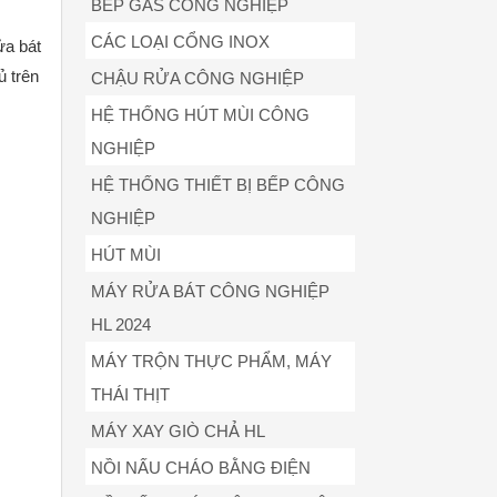
BẾP GAS CÔNG NGHIỆP
CÁC LOẠI CỔNG INOX
ửa bát
 trên
CHẬU RỬA CÔNG NGHIỆP
HỆ THỐNG HÚT MÙI CÔNG
NGHIỆP
HỆ THỐNG THIẾT BỊ BẾP CÔNG
NGHIỆP
HÚT MÙI
MÁY RỬA BÁT CÔNG NGHIỆP
HL 2024
MÁY TRỘN THỰC PHẨM, MÁY
THÁI THỊT
MÁY XAY GIÒ CHẢ HL
NỒI NẤU CHÁO BẰNG ĐIỆN