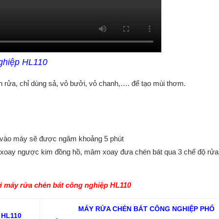
ghiệp HL110
h rửa, chỉ dùng sả, vỏ bưởi, vỏ chanh,…. để tạo mùi thơm.
a vào máy sẽ được ngâm khoảng 5 phút
g xoay ngược kim đồng hồ, mâm xoay đưa chén bát qua 3 chế độ rửa
i máy rửa chén bát công nghiệp HL110
MÁY RỬA CHÉN BÁT CÔNG NGHIỆP PHỔ
HL110