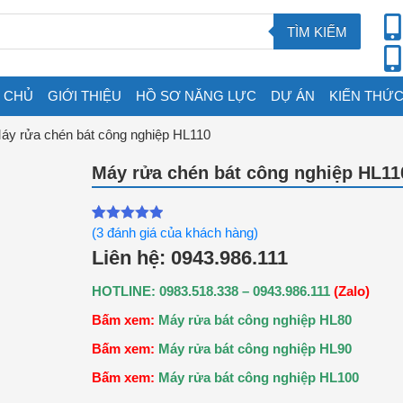
TÌM KIẾM
 CHỦ
GIỚI THIỆU
HỒ SƠ NĂNG LỰC
DỰ ÁN
KIẾN THỨC
áy rửa chén bát công nghiệp HL110
Máy rửa chén bát công nghiệp HL11
(
3
đánh giá của khách hàng)
5.00
3
trên 5
Liên hệ: 0943.986.111
dựa trên
đánh giá
HOTLINE: 0983.518.338 – 0943.986.111
(Zalo)
Bấm xem:
Máy rửa bát công nghiệp HL80
Bấm xem:
Máy rửa bát công nghiệp HL90
Bấm xem:
Máy rửa bát công nghiệp HL100