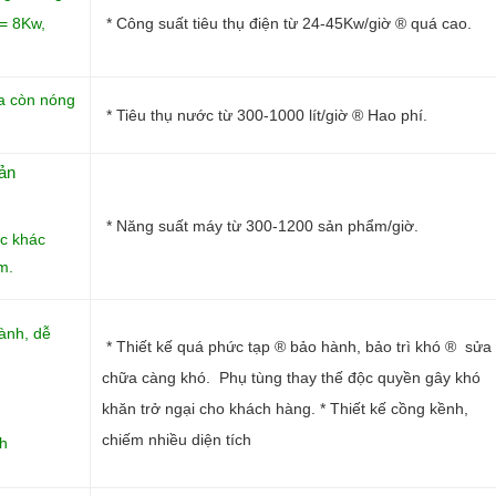
= 8Kw,
* Công suất tiêu thụ điện từ 24-45Kw/giờ ® quá cao.
ra còn nóng
* Tiêu thụ nước từ 300-1000 lít/giờ ® Hao phí.
sản
* Năng suất máy từ 300-1200 sản phẩm/giờ.
ớc khác
m.
hành, dễ
* Thiết kế quá phức tạp ® bảo hành, bảo trì khó ® sửa
chữa càng khó. Phụ tùng thay thế độc quyền gây khó
khăn trở ngại cho khách hàng. * Thiết kế cồng kềnh,
chiếm nhiều diện tích
ch