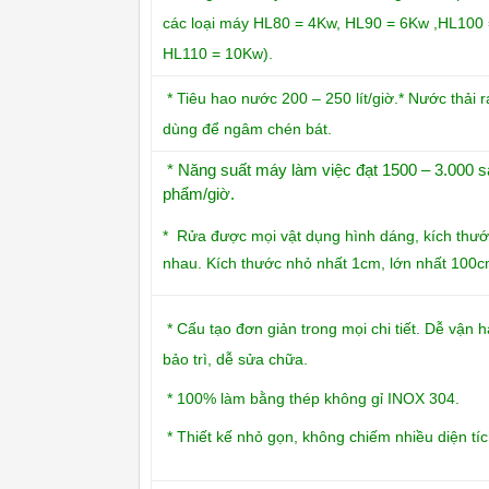
các loại máy HL80 = 4Kw, HL90 = 6Kw ,HL100 
HL110 = 10Kw).
* Tiêu hao nước 200 – 250 lít/giờ.* Nước thải 
dùng để ngâm chén bát.
* Năng suất máy làm việc đạt 1500 – 3.000 
phẩm/giờ.
* Rửa được mọi vật dụng hình dáng, kích thư
nhau. Kích thước nhỏ nhất 1cm, lớn nhất 100c
* Cấu tạo đơn giản trong mọi chi tiết. Dễ vận 
bảo trì, dễ sửa chữa.
* 100% làm bằng thép không gỉ INOX 304.
* Thiết kế nhỏ gọn, không chiếm nhiều diện tí