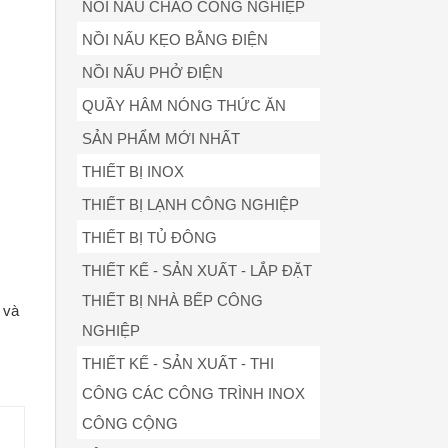
NỒI NẤU CHÁO CÔNG NGHIỆP
NỒI NẤU KẸO BẰNG ĐIỆN
NỒI NẤU PHỞ ĐIỆN
QUẦY HÂM NÓNG THỨC ĂN
SẢN PHẨM MỚI NHẤT
THIẾT BỊ INOX
THIẾT BỊ LẠNH CÔNG NGHIỆP
THIẾT BỊ TỦ ĐÔNG
THIẾT KẾ - SẢN XUẤT - LẮP ĐẶT
THIẾT BỊ NHÀ BẾP CÔNG
 và
NGHIỆP
THIẾT KẾ - SẢN XUẤT - THI
CÔNG CÁC CÔNG TRÌNH INOX
CÔNG CỘNG