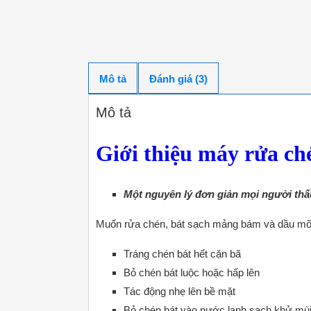
Mô tả
Đánh giá (3)
Mô tả
Giới thiệu máy rửa ch
Một nguyên lý đơn giản mọi người thấ
Muốn rửa chén, bát sạch mảng bám và dầu mỡ
Tráng chén bát hết cặn bã
Bỏ chén bát luộc hoặc hấp lên
Tác động nhẹ lên bề mặt
Bỏ chén bát vào nước lạnh sạch khử mù