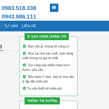
0983.518.338
0943.986.111
 – TƯ VẤN
LIÊN HỆ
VÌ SAO CHỌN CHÚNG TÔI
0
Bạn cần gì chúng tôi cũng có
Mua tại nhà sản xuất, luôn đúng
chất lượng và giá rẻ nhất
Gia công sản phẩm theo kích
thước yêu cầu
Bảo hành 5 năm, bảo trì trọn đời
& lắp đặt miễn phí
Tư vấn thiết kế miễn phí
THÔNG TIN XƯỞNG