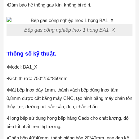
•Đảm bảo hệ thống gas kín, không bị rò rỉ.
Bếp gas công nghiệp Inox 1 họng BA1_X
Thông số kỹ thuật.
•Model: BA1_X
•Kích thước: 750*750*850mm
•Mặt bếp Inox dày 1mm, thành vách bếp dùng Inox tấm
0,8mm được cắt bằng máy CNC, tạo hình bằng máy chấn tôn
thủy lực, đường nét sắc sảo, đẹp, chắc chắn.
•Họng bếp sử dụng họng bếp hãng Gado cho chất lượng, độ
bền tốt nhất trên thị trường.
•Chân hộp 40*40mm, thành giằng hộp 20*40mm, nan đan kệ