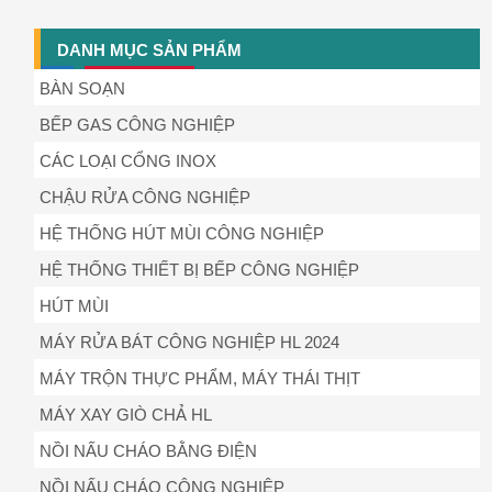
DANH MỤC SẢN PHẨM
BÀN SOẠN
BẾP GAS CÔNG NGHIỆP
CÁC LOẠI CỔNG INOX
CHẬU RỬA CÔNG NGHIỆP
HỆ THỐNG HÚT MÙI CÔNG NGHIỆP
HỆ THỐNG THIẾT BỊ BẾP CÔNG NGHIỆP
HÚT MÙI
MÁY RỬA BÁT CÔNG NGHIỆP HL 2024
MÁY TRỘN THỰC PHẨM, MÁY THÁI THỊT
MÁY XAY GIÒ CHẢ HL
NỒI NẤU CHÁO BẰNG ĐIỆN
NỒI NẤU CHÁO CÔNG NGHIỆP