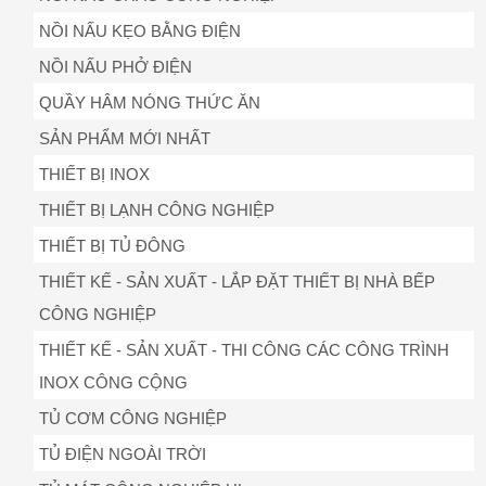
NỒI NẤU KẸO BẰNG ĐIỆN
NỒI NẤU PHỞ ĐIỆN
QUẦY HÂM NÓNG THỨC ĂN
SẢN PHẨM MỚI NHẤT
THIẾT BỊ INOX
THIẾT BỊ LẠNH CÔNG NGHIỆP
THIẾT BỊ TỦ ĐÔNG
THIẾT KẾ - SẢN XUẤT - LẮP ĐẶT THIẾT BỊ NHÀ BẾP
CÔNG NGHIỆP
THIẾT KẾ - SẢN XUẤT - THI CÔNG CÁC CÔNG TRÌNH
INOX CÔNG CỘNG
TỦ CƠM CÔNG NGHIỆP
TỦ ĐIỆN NGOÀI TRỜI