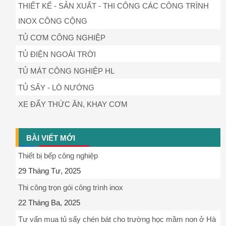
THIẾT KẾ - SẢN XUẤT - THI CÔNG CÁC CÔNG TRÌNH
INOX CÔNG CỘNG
TỦ CƠM CÔNG NGHIỆP
TỦ ĐIỆN NGOÀI TRỜI
TỦ MÁT CÔNG NGHIỆP HL
TỦ SẤY - LÒ NƯỚNG
XE ĐẨY THỨC ĂN, KHAY CƠM
BÀI VIẾT MỚI
Thiết bị bếp công nghiệp
29 Tháng Tư, 2025
Thi công trọn gói công trình inox
22 Tháng Ba, 2025
Tư vấn mua tủ sấy chén bát cho trường học mầm non ở Hà