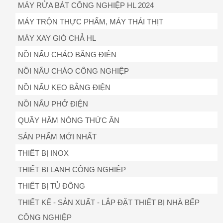
MÁY RỬA BÁT CÔNG NGHIỆP HL 2024
MÁY TRỘN THỰC PHẨM, MÁY THÁI THỊT
MÁY XAY GIÒ CHẢ HL
NỒI NẤU CHÁO BẰNG ĐIỆN
NỒI NẤU CHÁO CÔNG NGHIỆP
NỒI NẤU KẸO BẰNG ĐIỆN
NỒI NẤU PHỞ ĐIỆN
QUẦY HÂM NÓNG THỨC ĂN
SẢN PHẨM MỚI NHẤT
THIẾT BỊ INOX
THIẾT BỊ LẠNH CÔNG NGHIỆP
THIẾT BỊ TỦ ĐÔNG
THIẾT KẾ - SẢN XUẤT - LẮP ĐẶT THIẾT BỊ NHÀ BẾP
CÔNG NGHIỆP