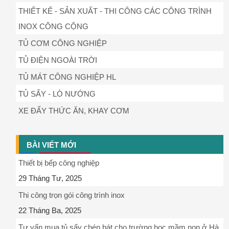
THIẾT KẾ - SẢN XUẤT - THI CÔNG CÁC CÔNG TRÌNH
INOX CÔNG CỘNG
TỦ CƠM CÔNG NGHIỆP
TỦ ĐIỆN NGOÀI TRỜI
TỦ MÁT CÔNG NGHIỆP HL
TỦ SẤY - LÒ NƯỚNG
XE ĐẨY THỨC ĂN, KHAY CƠM
BÀI VIẾT MỚI
Thiết bị bếp công nghiệp
29 Tháng Tư, 2025
Thi công trọn gói công trình inox
22 Tháng Ba, 2025
Tư vấn mua tủ sấy chén bát cho trường học mầm non ở Hà