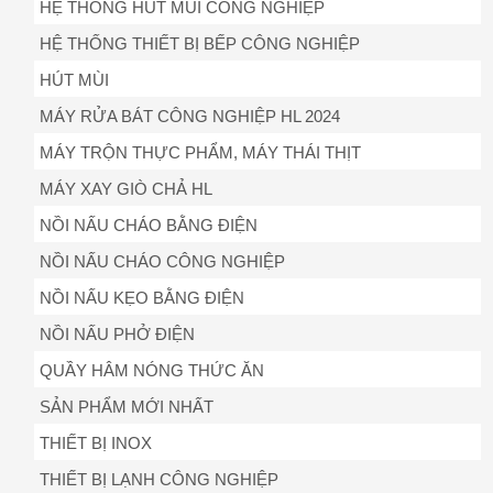
HỆ THỐNG HÚT MÙI CÔNG NGHIỆP
HỆ THỐNG THIẾT BỊ BẾP CÔNG NGHIỆP
HÚT MÙI
MÁY RỬA BÁT CÔNG NGHIỆP HL 2024
MÁY TRỘN THỰC PHẨM, MÁY THÁI THỊT
MÁY XAY GIÒ CHẢ HL
NỒI NẤU CHÁO BẰNG ĐIỆN
NỒI NẤU CHÁO CÔNG NGHIỆP
NỒI NẤU KẸO BẰNG ĐIỆN
NỒI NẤU PHỞ ĐIỆN
QUẦY HÂM NÓNG THỨC ĂN
SẢN PHẨM MỚI NHẤT
THIẾT BỊ INOX
THIẾT BỊ LẠNH CÔNG NGHIỆP