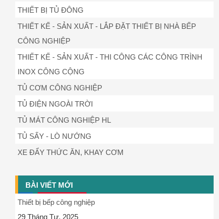
THIẾT BỊ TỦ ĐÔNG
THIẾT KẾ - SẢN XUẤT - LẮP ĐẶT THIẾT BỊ NHÀ BẾP
CÔNG NGHIỆP
THIẾT KẾ - SẢN XUẤT - THI CÔNG CÁC CÔNG TRÌNH
INOX CÔNG CỘNG
TỦ CƠM CÔNG NGHIỆP
TỦ ĐIỆN NGOÀI TRỜI
TỦ MÁT CÔNG NGHIỆP HL
TỦ SẤY - LÒ NƯỚNG
XE ĐẨY THỨC ĂN, KHAY CƠM
BÀI VIẾT MỚI
Thiết bị bếp công nghiệp
29 Tháng Tư, 2025