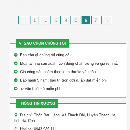
←
1
…
3
4
5
6
7
→
VÌ SAO CHỌN CHÚNG TÔI
Bạn cần gì chúng tôi cũng có
Mua tại nhà sản xuất, luôn đúng chất lượng và giá rẻ nhất
Gia công sản phẩm theo kích thước yêu cầu
Bảo hành 5 năm, bảo trì trọn đời & lắp đặt miễn phí
Tư vấn thiết kế miễn phí
THÔNG TIN XƯỞNG
Địa chỉ: Thôn Bàu Láng, Xã Thạch Đài, Huyện Thạch Hà,
Tỉnh Hà Tĩnh
Hotline: 0943.986.111