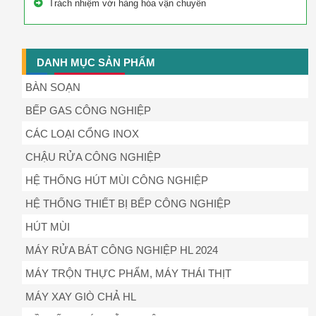
Trách nhiệm với hàng hóa vận chuyển
DANH MỤC SẢN PHẨM
BÀN SOẠN
BẾP GAS CÔNG NGHIỆP
CÁC LOẠI CỔNG INOX
CHẬU RỬA CÔNG NGHIỆP
HỆ THỐNG HÚT MÙI CÔNG NGHIỆP
HỆ THỐNG THIẾT BỊ BẾP CÔNG NGHIỆP
HÚT MÙI
MÁY RỬA BÁT CÔNG NGHIỆP HL 2024
MÁY TRỘN THỰC PHẨM, MÁY THÁI THỊT
MÁY XAY GIÒ CHẢ HL