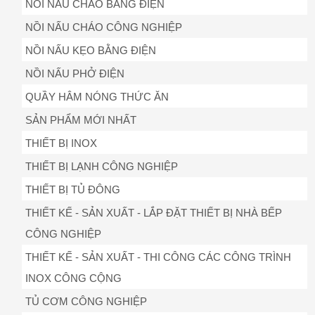
NỒI NẤU CHÁO BẰNG ĐIỆN
NỒI NẤU CHÁO CÔNG NGHIỆP
NỒI NẤU KẸO BẰNG ĐIỆN
NỒI NẤU PHỞ ĐIỆN
QUẦY HÂM NÓNG THỨC ĂN
SẢN PHẨM MỚI NHẤT
THIẾT BỊ INOX
THIẾT BỊ LẠNH CÔNG NGHIỆP
THIẾT BỊ TỦ ĐÔNG
THIẾT KẾ - SẢN XUẤT - LẮP ĐẶT THIẾT BỊ NHÀ BẾP
CÔNG NGHIỆP
THIẾT KẾ - SẢN XUẤT - THI CÔNG CÁC CÔNG TRÌNH
INOX CÔNG CỘNG
TỦ CƠM CÔNG NGHIỆP